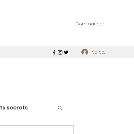
Commander
Se connecter
ts secrets
étroviseur