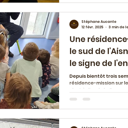
Stéphane Aucante
12 févr. 2025
3 min de l
Une résidence
le sud de l'Ai
le signe de l'e
jeunesse
Depuis bientôt trois sema
résidence-mission sur le 
c'est à dire de la Comm