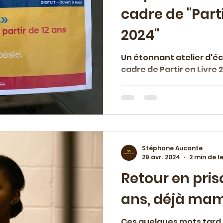
cadre de "Parti
2024"
Un étonnant atelier d'éc
cadre de Partir en Livre 
Stéphane Aucante
29 avr. 2024
2 min de l
Retour en priso
ans, déjà ma
Ces quelques mots tard l