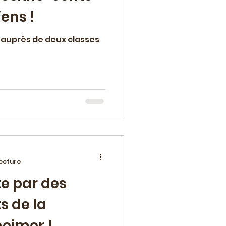
iens !
" auprès de deux classes
lecture
te par des
s de la
heimer !