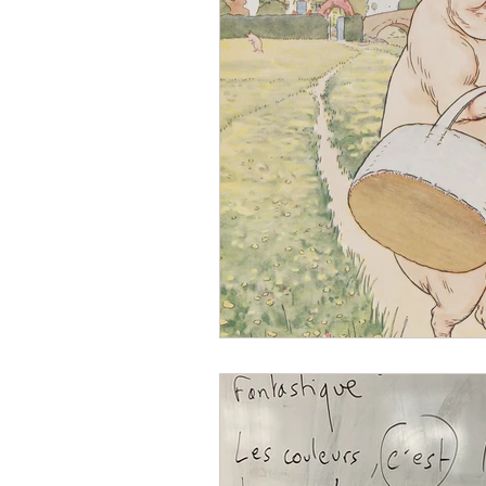
Humeurs
Scènes de
Lecture musicale
Pr
Offre spéciale
Livre
Nouvelle parution
R