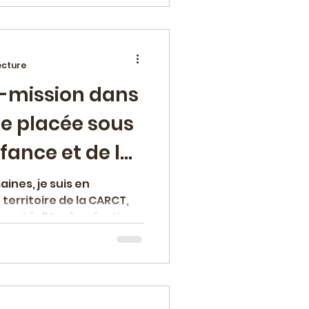
ecture
-mission dans
sne placée sous
nfance et de la
ines, je suis en
territoire de la CARCT,
unauté d'Agglomération...