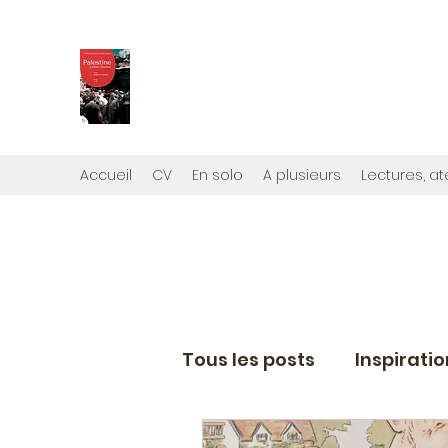
PALESTINE, A HAUTEUR D'H
Mon nouveau et cinquième "livre palestini
Édité par la maison d'édition que j'ai cont
Accueil
CV
En solo
A plusieurs
Lectures, at
Tous les posts
Inspirati
Eléments de coaching