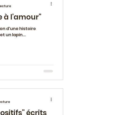
lecture
 à l'amour"
ement
ion d'une histoire
t un lapin...
an
Polar
lturelle
ecture
sitifs" écrits