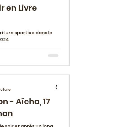
r en Livre
riture sportive dans le
2024
ecture
n - Aïcha, 17
man
e soir et après un long