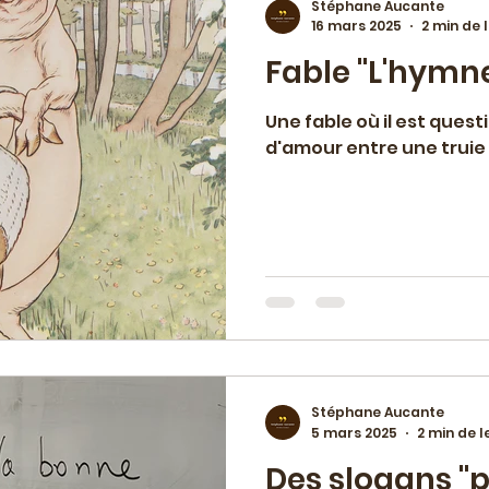
Stéphane Aucante
16 mars 2025
2 min de 
Fable "L'hymne
 vie macédoine
Chroniques & avis
Evén
Une fable où il est quest
d'amour entre une truie e
ojet de maison d'édition
Ateliers & coaching
 paru
Travail éditorial
Palestine
Rom
ésidence-mission
Education artistique et cu
Stéphane Aucante
5 mars 2025
2 min de l
Des slogans "po