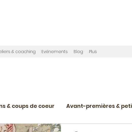
OMMES
en", et cette fois avec photos !
ribuée à créer,
www.bougainvilliereditions.com
eliers & coaching
Evénements
Blog
Plus
ons & coups de coeur
Avant-premières & peti
Projets d'écriture en cours
Nostalgie du r