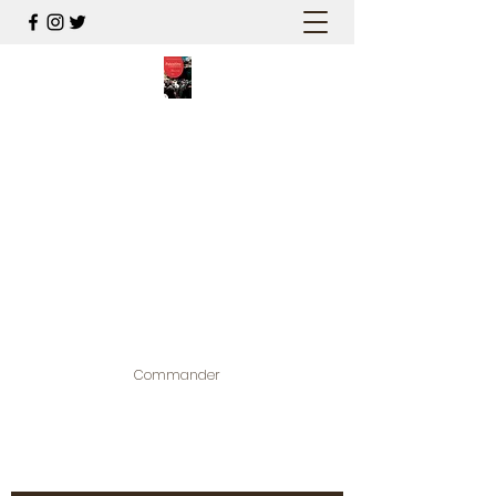
PALESTINE, A HAUTEUR
D'HOMMES
Mon nouveau et cinquième "livre
palestinien", et cette fois avec photos !
Édité par la maison d'édition que j'ai
contribuée à créer,
www.bougainvilliereditions.com
Commander