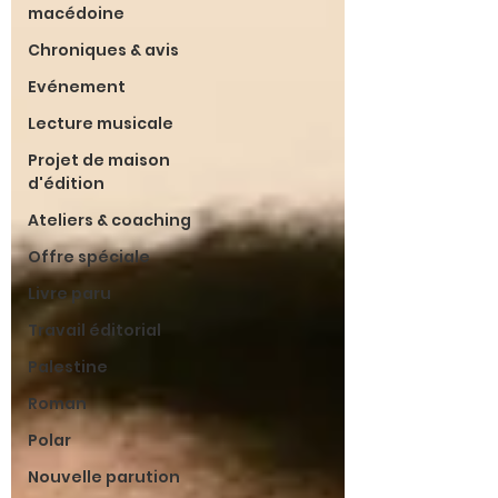
macédoine
Chroniques & avis
Evénement
Lecture musicale
Projet de maison
d'édition
Ateliers & coaching
Offre spéciale
Livre paru
Travail éditorial
Palestine
Roman
Polar
Nouvelle parution