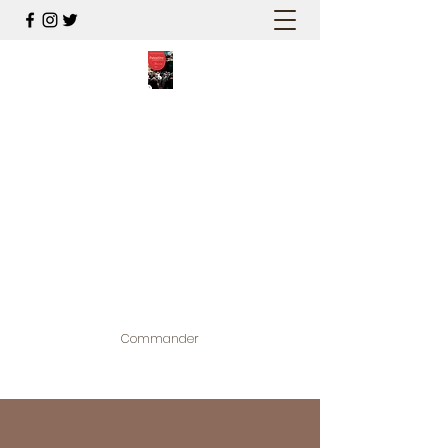
PALESTINE, A HAUTEUR
D'HOMMES
Mon nouveau et cinquième "livre
palestinien", et cette fois avec photos !
Édité par la maison d'édition que j'ai
contribuée à créer,
www.bougainvilliereditions.com
Commander