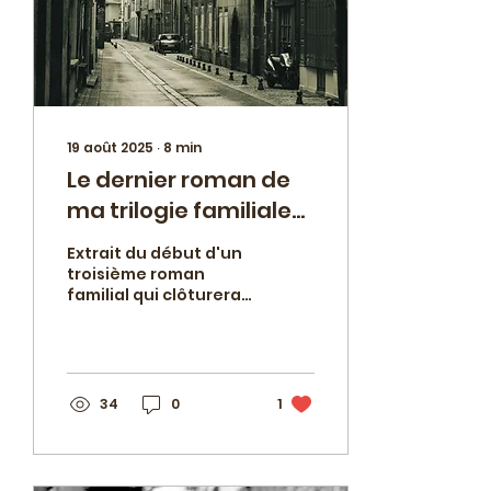
19 août 2025
∙
8
min
Le dernier roman de
ma trilogie familiale
avance à petits pas...
Extrait du début d'un
troisième roman
familial qui clôturera
une trilogie qui sera
aussi comme une
histoire de la France
depuis 1945 "par en
bas" car abordée du
34
0
1
point de vue de
petites gens