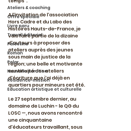
temps".
Ateliers & coaching
A l'invitation de l'association 
Offre spéciale
Hors Cadre et du Labo des 
Livre paru
Histoires Hauts-de-France, je 
Travail éditorial
vais faire partie de la dizaine 
d'auteurs à proposer des 
Palestine
ateliers auprès des jeunes 
Roman
sous main de justice de la 
Polar
région; une belle et motivante 
continuité des ateliers 
Nouvelle parution
d'écriture que j'ai déjà en 
Résidence-mission
quartiers pour mineurs cet été.
Education artistique et culturelle
Le 27 septembre dernier, au 
domaine de Luchin - le QG du 
LOSC —, nous avons rencontré 
une cinquantaine 
d'éducateurs travaillant, sous 