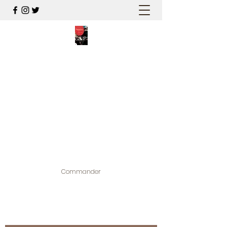
PALESTINE, A HAUTEUR
D'HOMMES
Mon nouveau et cinquième "livre
palestinien", et cette fois avec photos !
Édité par la maison d'édition que j'ai
contribuée à créer,
www.bougainvilliereditions.com
Commander