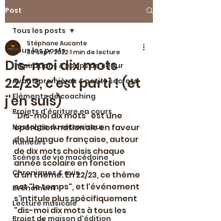
Post
Tous les posts
Stéphane Aucante
Tous les posts
30 sept. 2022
1 min de lecture
Dis-moi dix mots
Inspirations & coups de coeur
22/23, c'est parti ! (et
Avant-premières & petits secrets
Eléments de coaching
j'en suis)
Projets d'écriture en cours
"Dis-moi dix mots" est une 
Nostalgie du rétroviseur
opération nationale en faveur 
de la langue française, autour 
Humeurs
de dix mots choisis chaque 
Scènes de vie macédoine
année scolaire en fonction 
Chroniques & avis
d'un thème. En 22/23, ce thème 
est "le temps", et l'événement 
Evénement
s'intitule plus spécifiquement 
Lecture musicale
"dis-moi dix mots à tous les 
Projet de maison d'édition