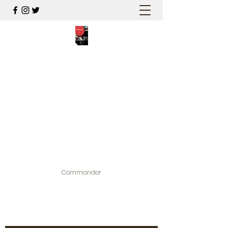
PALESTINE, A HAUTEUR
D'HOMMES
Mon nouveau et cinquième "livre
palestinien", et cette fois avec photos !
Édité par la maison d'édition que j'ai
contribuée à créer,
www.bougainvilliereditions.com
Commander