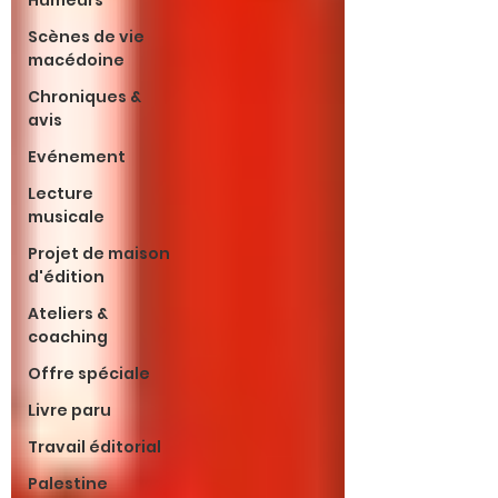
Humeurs
Scènes de vie
macédoine
Chroniques &
avis
Evénement
Lecture
musicale
Projet de maison
d'édition
Ateliers &
coaching
Offre spéciale
Livre paru
Travail éditorial
Palestine