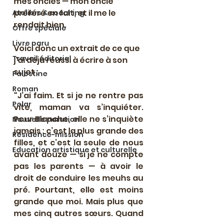
mes oncles — mon oncle 
préféré en fait, et il me le 
Ateliers & coaching
rendait bien.
Offre spéciale
Livre paru
Voici donc un extrait de ce que 
Travail éditorial
j'ai déjà réussi à écrire à son 
sujet :
Palestine
Roman
"J’ai faim. Et si je ne rentre pas 
Polar
vite, maman va s’inquiéter. 
Pour Blanche, elle ne s’inquiète 
Nouvelle parution
jamais : c’est la plus grande des 
Résidence-mission
filles, et c’est la seule de nous 
Education artistique et culturelle
avant douze — si je ne compte 
pas les parents — à avoir le 
droit de conduire les meuhs au 
pré. Pourtant, elle est moins 
grande que moi. Mais plus que 
mes cinq autres sœurs. Quand 