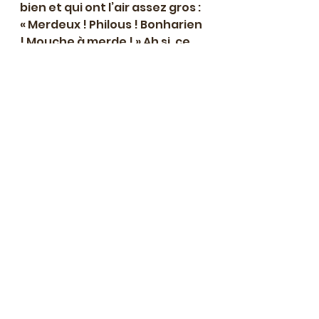
bien et qui ont l’air assez gros : 
« Merdeux ! Philous ! Bonharien 
! Mouche à merde ! » Ah si, ce 
mot-là je le connais : les meuhs 
et les chalas, dès fois, ils en ont 
plein les yeux des mouches à 
merde. Peut-être qu’ils en ont 
aussi sur eux des mouches les 
frères et que c’est pour ça 
qu’ils retournent chez eux en 
sautant. En plus, à leurs pieds, 
ils avaient encore leurs 
pantoufles : ça, ça glisse pas 
mais « ça s’trempe en moins 
d’deux comme une couche » 
qu’elle dit maman. C’est pour 
ça qu’elle ne veut jamais que je 
sorte dans la cour avec mes 
chaussons. D’abord, même 