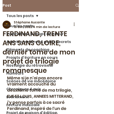
Post
Tous les posts
Stéphane Aucante
Tous les posts
15 avr. 2022
4 min de lecture
FERDINAND, TRENTE
Inspirations & coups de coeur
ANS SANS GLOIRE,
Avant-premières & petits secrets
Eléments de coaching
dernier tome de mon
Projets d'écriture en cours
projet de trilogie
Nostalgie du rétroviseur
romanesque
Humeurs
Même si je n'ai pas encore 
Scènes de vie macédoine
vraiment accouché du 
Chroniques & avis
deuxième tome de ma trilogie, 
EVE ET LOUIS, ANNEES MITTERAND, 
Evénement
j'y pense parfois à ce sacré 
Lecture musicale
Ferdinand, inspiré de l'un de 
Projet de maison d'édition