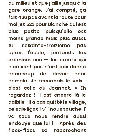
au milieu et que j’aille jusqu’à la 
gare orange. J’ai compté, ça 
fait 466 pas avant la route pour 
moi, et 523 pour Blanche qui est 
plus petite puisqu’elle est 
moins grande mais plus aussi. 
Au soixante-treizième pas 
après l’école, j’entends les 
premiers cris — les sœurs qui 
n’en sont pas n’ont pas donné 
beaucoup de devoir pour 
demain. Je reconnais la voix : 
c’est celle du Jeannot. « Eh 
regardez ! Il est encore là le 
daibile ! Il a pas quitté le village, 
ce sale ligot ! S’i’ nous touche, i’ 
va tous nous rendre aussi 
endouye que lui ! » Après, des 
flocs-flocs se rapprochent 