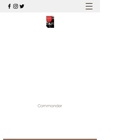
PALESTINE, A HAUTEUR
D'HOMMES
Mon nouveau et cinquième "livre
palestinien", et cette fois avec photos !
Édité par la maison d'édition que j'ai
contribuée à créer,
www.bougainvilliereditions.com
Commander