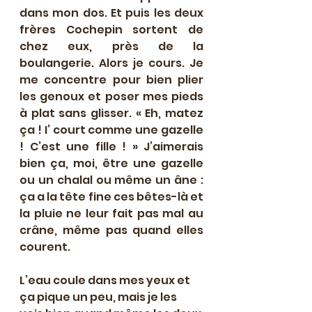
dans mon dos. Et puis les deux 
frères Cochepin sortent de 
chez eux, près de la 
boulangerie. Alors je cours. Je 
me concentre pour bien plier 
les genoux et poser mes pieds 
à plat sans glisser. « Eh, matez 
ça ! I’ court comme une gazelle 
! C’est une fille ! » J’aimerais 
bien ça, moi, être une gazelle 
ou un chalal ou même un âne : 
ça a la tête fine ces bêtes-là et 
la pluie ne leur fait pas mal au 
crâne, même pas quand elles 
courent.
L’eau coule dans mes yeux et 
ça pique un peu, mais je les 