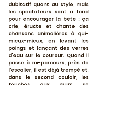
dubitatif quant au style, mais 
les spectateurs sont à fond 
pour encourager la bête : ça 
crie, éructe et chante des 
chansons animalières à qui-
mieux-mieux, en levant les 
poings et lançant des verres 
d’eau sur le coureur. Quand il 
passe à mi-parcours, près de 
l’escalier, il est déjà trempé et, 
dans le second couloir, les 
touches aux murs se 
multiplient car ses pieds 
mouillés glissent sur le 
carrelage. Ce candidat-là sera 
classé avant-dernier par Eve.
Entre 22h09 et 22h27, six autres 
princes en herbe joueront les 
grenouilles sans même avoir 