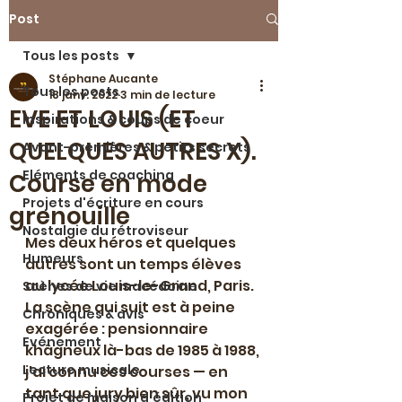
Post
Tous les posts
Stéphane Aucante
Tous les posts
18 janv. 2022
3 min de lecture
EVE ET LOUIS (ET
Inspirations & coups de coeur
QUELQUES AUTRES X).
Avant-premières & petits secrets
Eléments de coaching
Course en mode
Projets d'écriture en cours
grenouille
Nostalgie du rétroviseur
Mes deux héros et quelques 
Humeurs
autres sont un temps élèves 
au lycée Louis-le-Grand, Paris. 
Scènes de vie macédoine
La scène qui suit est à peine 
Chroniques & avis
exagérée : pensionnaire 
Evénement
khâgneux là-bas de 1985 à 1988, 
Lecture musicale
j'ai connu ces courses — en 
tant que jury bien sûr, vu mon 
Projet de maison d'édition