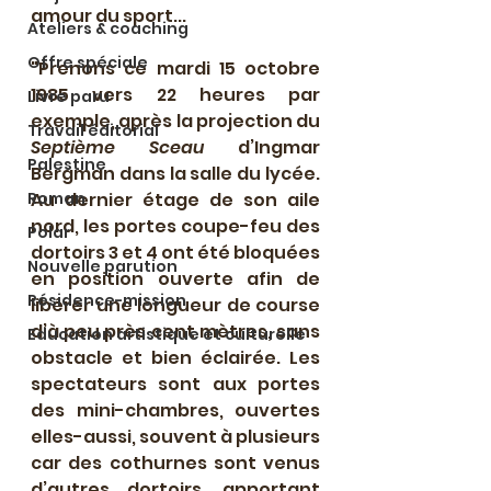
amour du sport...
Ateliers & coaching
Offre spéciale
"Prenons ce mardi 15 octobre 
1985 vers 22 heures par 
Livre paru
exemple, après la projection du 
Travail éditorial
Septième Sceau
 d’Ingmar 
Palestine
Bergman dans la salle du lycée. 
Roman
Au dernier étage de son aile 
nord, les portes coupe-feu des 
Polar
dortoirs 3 et 4 ont été bloquées 
Nouvelle parution
en position ouverte afin de 
Résidence-mission
libérer une longueur de course 
d’à peu près cent mètres, sans 
Education artistique et culturelle
obstacle et bien éclairée. Les 
spectateurs sont aux portes 
des mini-chambres, ouvertes 
elles-aussi, souvent à plusieurs 
car des cothurnes sont venus 
d’autres dortoirs, apportant 