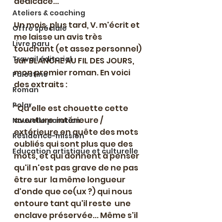
dédicace...
Ateliers & coaching
Un mois, plus tard, V. m'écrit et 
Offre spéciale
me laisse un avis très 
Livre paru
touchant (et assez personnel) 
Travail éditorial
sur BLANCHE AU FIL DES JOURS, 
mon premier roman. En voici 
Palestine
des extraits :
Roman
Polar
"Qu'elle est chouette cette 
aventure  intérieure / 
Nouvelle parution
extérieure en quête des mots 
Résidence-mission
oubliés qui sont plus que des  
Education artistique et culturelle
mots, et qui donnent à penser 
qu'il n'est pas grave de ne pas 
être sur  la même longueur 
d'onde que ce(ux ?) qui nous 
entoure tant qu'il reste  une 
enclave préservée... Même s'il 