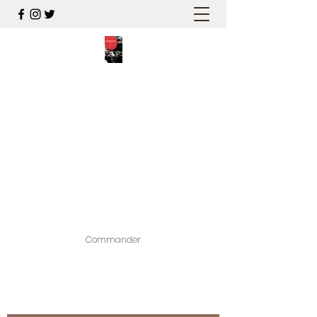
PALESTINE, A HAUTEUR
D'HOMMES
Mon nouveau et cinquième "livre
palestinien", et cette fois avec photos !
Édité par la maison d'édition que j'ai
contribuée à créer,
www.bougainvilliereditions.com
Commander