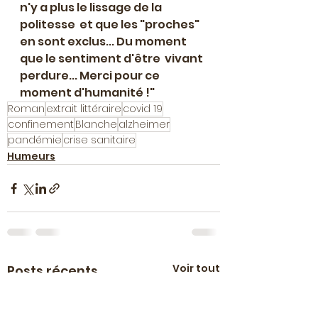
n'y a plus le lissage de la 
politesse  et que les "proches" 
en sont exclus... Du moment 
que le sentiment d'être  vivant 
perdure... Merci pour ce 
moment d'humanité !"
Roman
extrait littéraire
covid 19
confinement
Blanche
alzheimer
pandémie
crise sanitaire
Humeurs
Voir tout
Posts récents