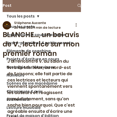
Post
Tous les posts
Stéphane Aucante
Tous les posts
26 nov. 2021
1 min de lecture
BLANCHE..., un bel avis
Inspirations & coups de coeur
de V., lectrice sur mon
Avant-premières & petits secrets
Eléments de coaching
premier roman
Projets d'écriture en cours
J'ai rencontré V. au salon du 
Nostalgie du rétroviseur
livre de Merlieux, au nord-est 
de Soissons; elle fait partie de 
Humeurs
ces lectrices et lecteurs qui 
Scènes de vie macédoine
viennent spontanément vers 
Chroniques & avis
les auteurs et réagissent 
immédiatement, sans qu'on 
Evénement
sache bien pourquoi. Que c'est 
Lecture musicale
agréable ensuite d'écrire une 
Projet de maison d'édition