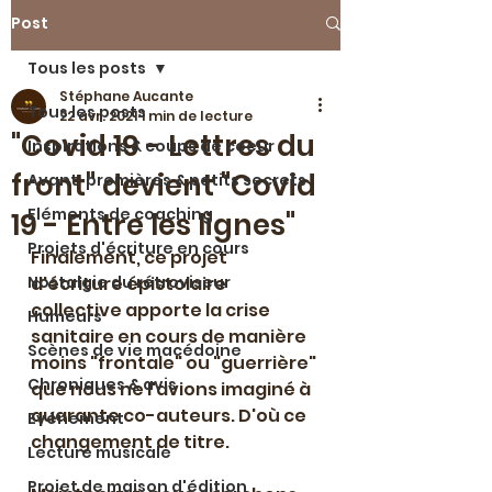
Post
Tous les posts
Stéphane Aucante
Tous les posts
22 avr. 2021
1 min de lecture
"Covid 19 - Lettres du
Inspirations & coups de coeur
front" devient "Covid
Avant-premières & petits secrets
Eléments de coaching
19 - Entre les lignes"
Projets d'écriture en cours
Finalement, ce projet 
Nostalgie du rétroviseur
d'écriture épistolaire 
collective apporte la crise 
Humeurs
sanitaire en cours de manière 
Scènes de vie macédoine
moins "frontale" ou "guerrière" 
Chroniques & avis
que nous ne l'avions imaginé à 
quarante co-auteurs. D'où ce 
Evénement
changement de titre. 
Lecture musicale
Projet de maison d'édition