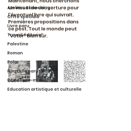
Maintenant, nous cherchons 
un visuel de couverture pour 
Ateliers & coaching
l'éventuel livre qui suivrait. 
Offre spéciale
Premières propositions dans 
Livre paru
ce post. Tout le monde peut 
Travail éditorial
"voter" bien sûr.
Palestine
Roman
Polar
Nouvelle parution
Résidence-mission
Education artistique et culturelle