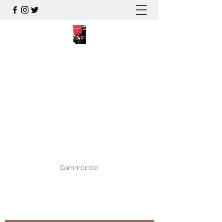
PALESTINE, A HAUTEUR
D'HOMMES
Mon nouveau et cinquième "livre
palestinien", et cette fois avec photos !
Édité par la maison d'édition que j'ai
contribuée à créer,
www.bougainvilliereditions.com
Commander