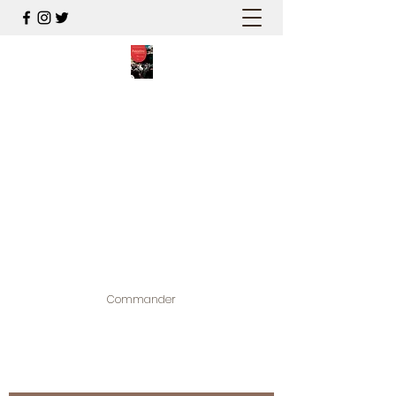
PALESTINE, A HAUTEUR
D'HOMMES
Mon nouveau et cinquième "livre
palestinien", et cette fois avec photos !
Édité par la maison d'édition que j'ai
contribuée à créer,
www.bougainvilliereditions.com
Commander