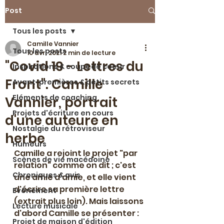
Post
Tous les posts
Camille Vannier
Tous les posts
10 avr. 2021
2 min de lecture
"Covid 19 - Lettres du
Inspirations & coups de coeur
Front". Camille
Avant-premières & petits secrets
Eléments de coaching
Vannier, portrait
Projets d'écriture en cours
d'une auteure en
Nostalgie du rétroviseur
herbe
Humeurs
Camille a rejoint le projet "par 
Scènes de vie macédoine
relation" comme on dit ; c'est 
Chroniques & avis
une amie d'amie, et elle vient 
d'écrire sa première lettre 
Evénement
(extrait plus loin). Mais laissons 
Lecture musicale
d'abord Camille se présenter :
Projet de maison d'édition