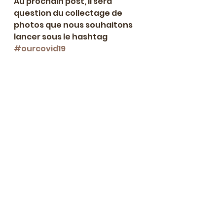
Au prochain post, il sera 
question du collectage de 
photos que nous souhaitons 
lancer sous le hashtag 
#ourcovid19
écriture collective
écriture
auteur en herbe
Projets d'écriture en cours
Voir tout
Posts récents