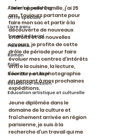
"Je m’appelle Camille, j’ai 25 
Ateliers & coaching
ans. Toujours partante pour 
Offre spéciale
faire mon sac et partir à la 
Livre paru
découverte de nouveaux 
Travail éditorial
endroits et de nouvelles 
saveurs, je profite de cette 
Palestine
drôle de période pour faire 
Roman
évoluer mes centres d’intérêts 
Polar
entre la cuisine, la lecture, 
l’écriture et la photographie 
Nouvelle parution
en pensant à mes prochaines 
Résidence-mission
expéditions.
Education artistique et culturelle
Jeune diplômée dans le 
domaine de la culture et 
fraîchement arrivée en région 
parisienne, je suis à la 
recherche d’un travail qui me 