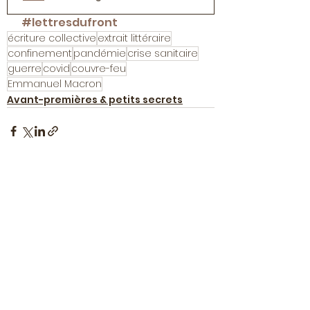
#lettresdufront
écriture collective
extrait littéraire
confinement
pandémie
crise sanitaire
guerre
covid
couvre-feu
Emmanuel Macron
Avant-premières & petits secrets
Voir tout
Posts récents