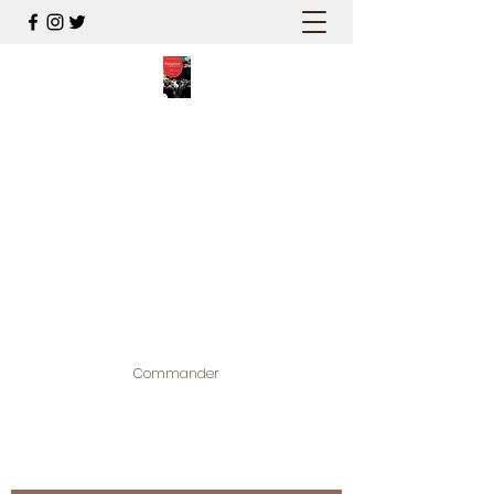
PALESTINE, A HAUTEUR
D'HOMMES
Mon nouveau et cinquième "livre
palestinien", et cette fois avec photos !
Édité par la maison d'édition que j'ai
contribuée à créer,
www.bougainvilliereditions.com
Commander