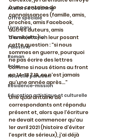
à une centaine de 
Ateliers & coaching
connaissances (famille, amis, 
Offre spéciale
proches, amis Facebook, 
Livre paru
autres auteurs, amis 
d'amis,etc.) en leur posant 
Travail éditorial
cette question : "si nous 
Palestine
sommes en guerre, pourquoi 
Roman
ne pas écrire des lettres 
Polar
comme si nous étions au front 
en 14-18 ? 19, ce n'est jamais 
Nouvelle parution
qu'une année après..."
Résidence-mission
Education artistique et culturelle
Une quarantaine de 
correspondants ont répondu 
présent et, alors que l'écriture 
ne devait commencer qu'au 
1er avril 2021 (histoire d'éviter 
l'esprit de sérieux), j'ai déjà 