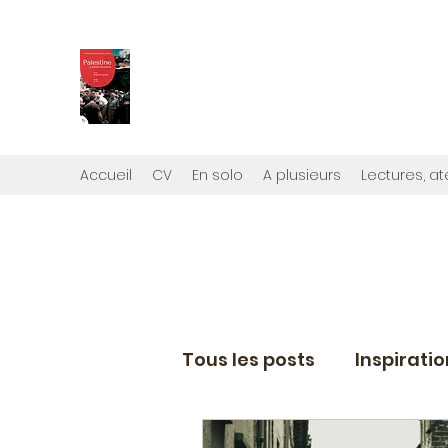
PALESTINE, A HAUTEUR D'H
Mon nouveau et cinquième "livre palestini
Édité par la maison d'édition que j'ai cont
Accueil
CV
En solo
A plusieurs
Lectures, at
Tous les posts
Inspirati
Eléments de coaching