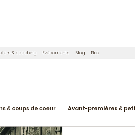
OMMES
en", et cette fois avec photos !
ribuée à créer,
www.bougainvilliereditions.com
eliers & coaching
Evénements
Blog
Plus
ons & coups de coeur
Avant-premières & peti
Projets d'écriture en cours
Nostalgie du r