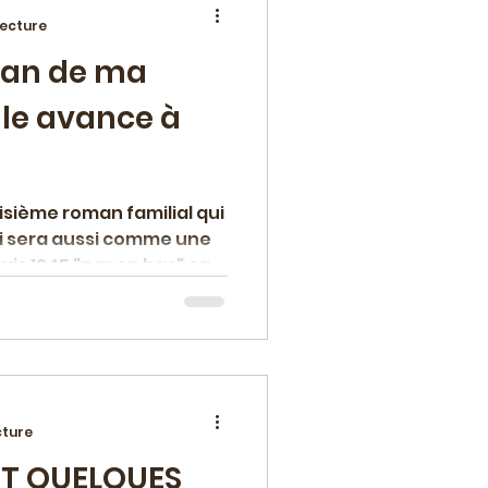
lecture
man de ma
ement
iale avance à
oisième roman familial qui
ui sera aussi comme une
an
Polar
uis 1945 "par en bas" car
 de petites gens
lturelle
cture
(ET QUELQUES