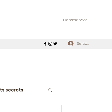
Commander
Se connecter
ts secrets
étroviseur