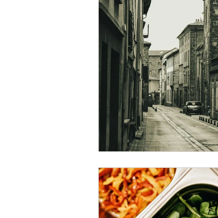
Humeurs
Scènes de
Lecture musicale
Pr
Offre spéciale
Livre
Nouvelle parution
R