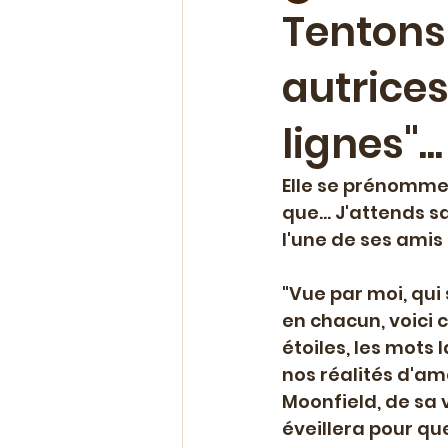
Tentons 
autrices
Chroniques & avis
Evéne
lignes"...
Ateliers & coaching
Offr
Elle se prénomme 
que... J'attends sa
Polar
Nouvelle parution
l'une de ses amis 
"Vue par moi, qui 
en chacun, voici ce
étoiles, les mots 
nos réalités d'am
Moonfield, de sa v
éveillera pour que