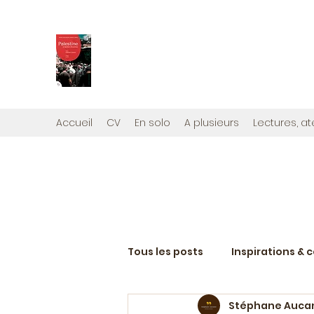
PALESTINE, A HAUTEUR D'H
Mon nouveau et cinquième "livre palestini
Édité par la maison d'édition que j'ai cont
Accueil
CV
En solo
A plusieurs
Lectures, at
Tous les posts
Inspirations & 
Stéphane Auca
Projets d'écriture en cours