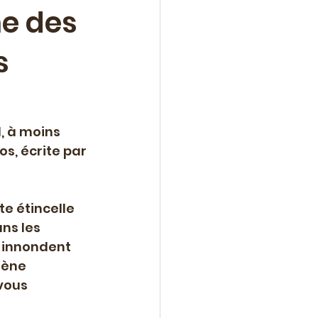
ne des
s
n
ne
Roman
, à moins 
os, écrite par 
lle
te étincelle 
ans les 
t innondent 
lène 
vous 