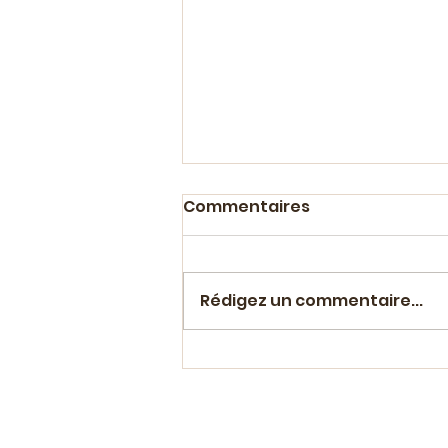
Commentaires
Rédigez un commentaire...
Focus sur un des co-
auteurs de "Covid 19 -
Lettres du Front" (qui va
sans doute changer de