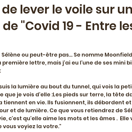
de lever le voile sur u
 de "Covid 19 - Entre le
ment
Lecture musicale
Projet de maison d'éditio
e spéciale
Livre paru
Travail éditorial
Palesti
Sélène ou peut-être pas... Se nomme Moonfield
 première lettre, mais j'ai eu l'une de ses mini bi
Résidence-mission
Education artistique et culture
:
suis la lumière au bout du tunnel, qui vois la peti
 que je vois d'elle :Les pieds sur terre, la tête d
la tiennent en vie. Ils fusionnent, ils débordent e
our et de lumière. Ce que vous retiendrez de Sé
ie, c'est qu'elle aime les mots et les âmes .  Elle 
 vous voyiez la votre."