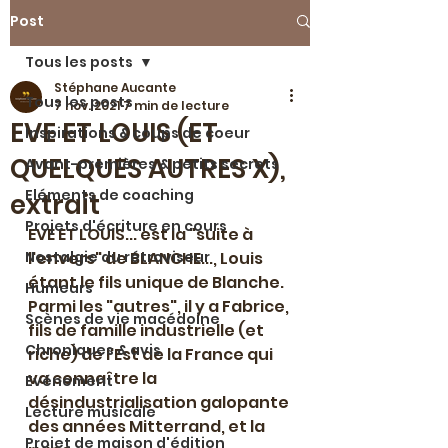
Post
Tous les posts
Stéphane Aucante
Tous les posts
7 nov. 2021
7 min de lecture
EVE ET LOUIS (ET
Inspirations & coups de coeur
QUELQUES AUTRES X),
Avant-premières & petits secrets
Eléments de coaching
extrait
Projets d'écriture en cours
EVE ET LOUIS... est la "suite à 
Nostalgie du rétroviseur
l'envers" de BLANCHE..., Louis 
étant le fils unique de Blanche.
Humeurs
Parmi les "autres", il y a Fabrice, 
Scènes de vie macédoine
fils de famille industrielle (et 
Chroniques & avis
riche) de l'Est de la France qui 
va connaître la 
Evénement
désindustrialisation galopante 
Lecture musicale
des années Mitterrand, et la 
Projet de maison d'édition