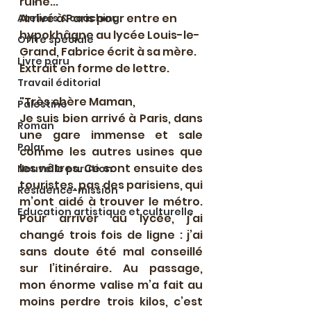
ruine...
Arrivé à Paris pour entre en 
Ateliers & coaching
hypokhâgne au lycée Louis-le-
Offre spéciale
Grand, Fabrice écrit à sa mère. 
Livre paru
Extrait en forme de lettre.
Travail éditorial
"Très chère Maman, 
Palestine
Je suis bien arrivé à Paris, dans 
Roman
une gare immense et sale 
Polar
comme les autres usines que 
les nôtres. Ce sont ensuite des 
Nouvelle parution
touristes, pas des parisiens, qui 
Résidence-mission
m’ont aidé à trouver le métro. 
Education artistique et culturelle
Pour arriver au lycée, j’ai 
changé trois fois de ligne : j’ai 
sans doute été mal conseillé 
sur l’itinéraire. Au passage, 
mon énorme valise m’a fait au 
moins perdre trois kilos, c’est 