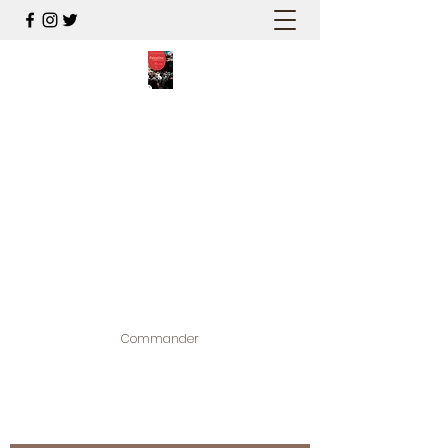
PALESTINE, A HAUTEUR
D'HOMMES
Mon nouveau et cinquième "livre
palestinien", et cette fois avec photos !
Édité par la maison d'édition que j'ai
contribuée à créer,
www.bougainvilliereditions.com
Commander