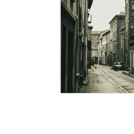
Humeurs
Scènes de
Lecture musicale
Pr
Offre spéciale
Livre
Nouvelle parution
R