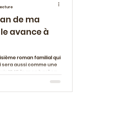
lecture
man de ma
ement
iale avance à
oisième roman familial qui
ui sera aussi comme une
an
Polar
uis 1945 "par en bas" car
 de petites gens
lturelle