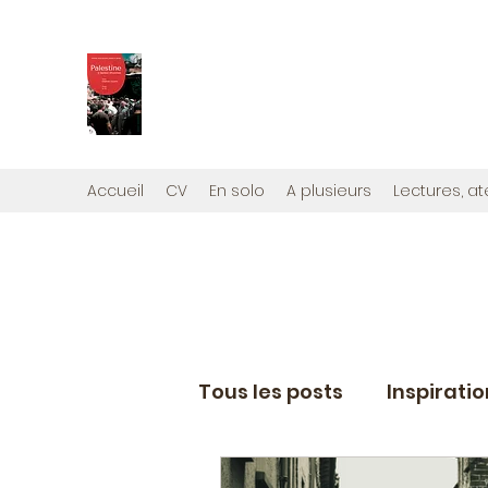
PALESTINE, A HAUTEUR D'H
Mon nouveau et cinquième "livre palestini
Édité par la maison d'édition que j'ai cont
Accueil
CV
En solo
A plusieurs
Lectures, at
Tous les posts
Inspirati
Eléments de coaching