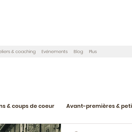
OMMES
en", et cette fois avec photos !
ribuée à créer,
www.bougainvilliereditions.com
eliers & coaching
Evénements
Blog
Plus
ons & coups de coeur
Avant-premières & peti
Projets d'écriture en cours
Nostalgie du r