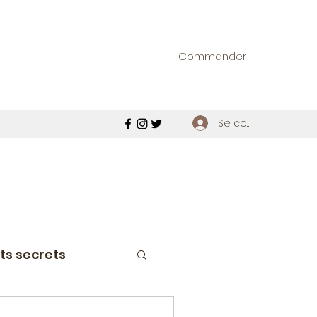
Commander
Se connecter
ts secrets
étroviseur