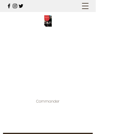
PALESTINE, A HAUTEUR
D'HOMMES
Mon nouveau et cinquième "livre
palestinien", et cette fois avec photos !
Édité par la maison d'édition que j'ai
contribuée à créer,
www.bougainvilliereditions.com
Commander