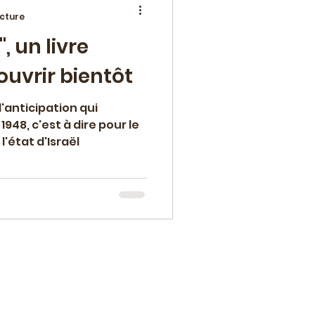
ecture
, un livre
ement
ouvrir bientôt
'anticipation qui
948, c'est à dire pour le
l'état d'Israël
an
Polar
lturelle