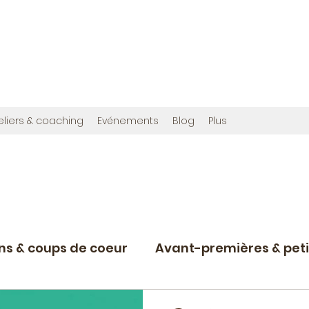
OMMES
en", et cette fois avec photos !
ribuée à créer,
www.bougainvilliereditions.com
eliers & coaching
Evénements
Blog
Plus
ons & coups de coeur
Avant-premières & peti
Projets d'écriture en cours
Nostalgie du r