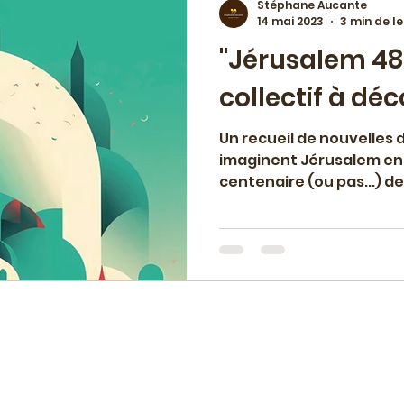
Stéphane Aucante
14 mai 2023
3 min de l
"Jérusalem 48"
 vie macédoine
Chroniques & avis
Evén
collectif à déc
ojet de maison d'édition
Ateliers & coaching
Un recueil de nouvelles d
imaginent Jérusalem en 1
centenaire (ou pas...) de 
 paru
Travail éditorial
Palestine
Rom
ésidence-mission
Education artistique et cu