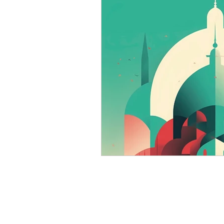
Humeurs
Scènes de
Lecture musicale
Pr
Offre spéciale
Livre
Nouvelle parution
R