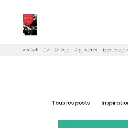
PALESTINE, A HAUTEUR D'H
Mon nouveau et cinquième "livre palestini
Édité par la maison d'édition que j'ai cont
Accueil
CV
En solo
A plusieurs
Lectures, at
Tous les posts
Inspirati
Eléments de coaching