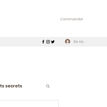
Commander
Se connecter
ts secrets
étroviseur