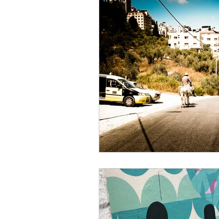
Humeurs
Scènes de
Lecture musicale
Pr
Offre spéciale
Livre
Nouvelle parution
R