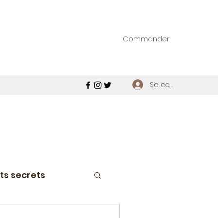
Commander
Se connecter
ts secrets
étroviseur