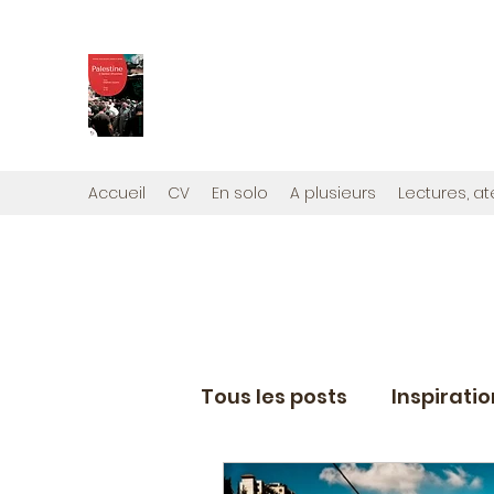
PALESTINE, A HAUTEUR D'H
Mon nouveau et cinquième "livre palestini
Édité par la maison d'édition que j'ai cont
Accueil
CV
En solo
A plusieurs
Lectures, at
Tous les posts
Inspirati
Eléments de coaching