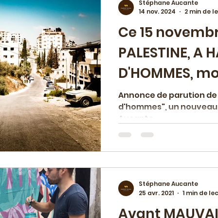
Stéphane Aucante
14 nov. 2024
2 min de l
Ce 15 novembr
 vie macédoine
Chroniques & avis
Evén
PALESTINE, A 
D'HOMMES, mo
ojet de maison d'édition
Ateliers & coaching
cinquième "liv
Annonce de parution de 
d'hommes", un nouveau 
 paru
Travail éditorial
Palestine
Rom
Aucante
ésidence-mission
Education artistique et cu
Stéphane Aucante
25 avr. 2021
1 min de le
Avant MAUVAIS