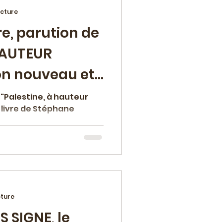
ecture
e, parution de
ement
HAUTEUR
n nouveau et
re palestinien"
"Palestine, à hauteur
livre de Stéphane
an
Polar
lturelle
cture
 SIGNE, le