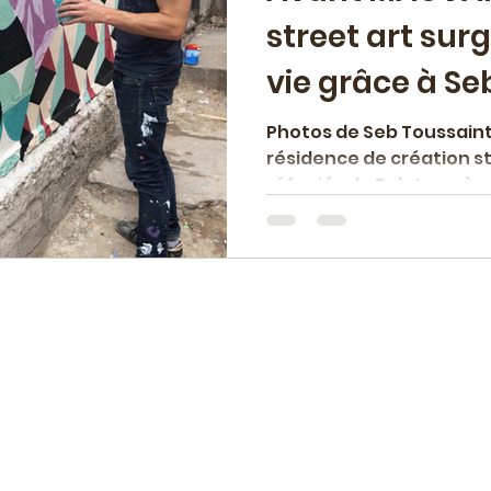
street art sur
vie grâce à Se
Photos de Seb Toussaint
résidence de création s
réfugiés de Balata, près