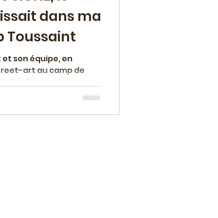
gissait dans ma
b Toussaint
 et son équipe, en
treet-art au camp de
 de Naplouse