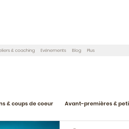
OMMES
en", et cette fois avec photos !
ribuée à créer,
www.bougainvilliereditions.com
eliers & coaching
Evénements
Blog
Plus
ons & coups de coeur
Avant-premières & peti
Projets d'écriture en cours
Nostalgie du r