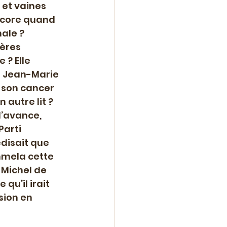
 et vaines 
ncore quand 
ale ? 
ères 
 ? Elle 
r Jean-Marie 
r son cancer 
 autre lit ? 
d’avance, 
arti 
édisait que 
ommela cette 
-Michel de 
qu’il irait 
sion en 