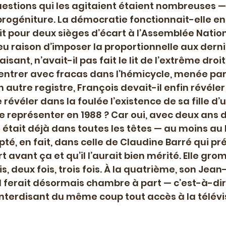
uestions qui les agitaient étaient nombreuses —
progéniture. La démocratie fonctionnait-elle e
it pour deux sièges d’écart à l’Assemblée Nation
 eu raison d’imposer la proportionnelle aux derni
aisant, n’avait-il pas fait le lit de l’extrême droite
’entrer avec fracas dans l’hémicycle, menée pa
 autre registre, François devait-il enfin révéle
 révéler dans la foulée l’existence de sa fille d’un
se représenter en 1988 ? Car oui, avec deux ans 
 était déjà dans toutes les têtes — au moins au P
pté, en fait, dans celle de Claudine Barré qui pr
 avant ça et qu’il l’aurait bien mérité. Elle gr
 deux fois, trois fois. À la quatrième, son Jean
 ferait désormais chambre à part — c’est-à-dire 
interdisant du même coup tout accès à la télévi