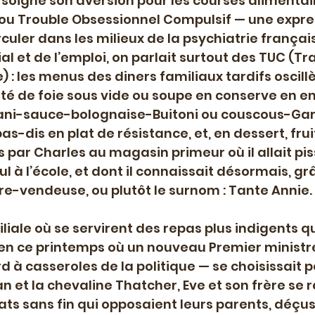
 soigné son aversion pour les courses alimentair
ou Trouble Obsessionnel Compulsif — une expres
uler dans les milieux de la psychiatrie français
al et de l’emploi, on parlait surtout des TUC (Tr
ve) : les menus des diners familiaux tardifs oscill
té de foie sous vide ou soupe en conserve en en
ni-sauce-bolognaise-Buitoni ou couscous-Garb
dis en plat de résistance, et, en dessert, fruit,
és par Charles au magasin primeur où il allait pi
ul à l’école, et dont il connaissait désormais, grâ
re-vendeuse, ou plutôt le surnom : Tante Annie.
iliale où se servirent des repas plus indigents q
 en ce printemps où un nouveau Premier ministr
rd à casseroles de la politique — se choisissait 
 et la chevaline Thatcher, Eve et son frère se 
bats sans fin qui opposaient leurs parents, déçus