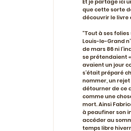
Et je partage ici 
que cette sorte d
découvrir le livr
"Tout à ses folie
Louis-le-Grand n’a
de mars 86 ni l’i
se prétendaient «
avaient un jour c
s’était préparé ch
nommer, un rejet 
détourner de ce qu
comme une chose v
mort. Ainsi Fabri
à peaufiner son i
accéder au sommet
temps libre hivern