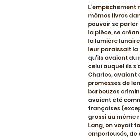
L’empêchement rap
mêmes livres dans
pouvoir se parler e
la pièce, se créant
la lumière lunaire
leur paraissait l
qu’ils avaient d
celui auquel ils s
Charles, avaient e
promesses de lend
barbouzes crimine
avaient été comm
françaises (excep
grossi au même ry
Lang, on voyait t
emperlousés, de c