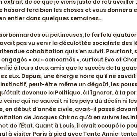
un extrait de ce que je viens juste de retravailler 
e hasard fera bien les choses et vous donnera e
e en entier dans quelques semaines...
s sorbonnardes ou patineuses, le farfelu quatuor
vait pas vu venir la déculottée socialiste des l
nattendue cohabitation qui s’en suivit. Pourtant
 engagés » ou « concernés », surtout Eve et Char
onfié à leurs deux amis que le succès de la gauc
ez eux. Depuis, une énergie noire qu’il ne savait
instinctif, peut-être même un dégoût, les pouss
’était devenue la Politique, à l’ignorer, à la per
aine qui ne sauvait ni les pays du déclin ni les
ce, en début d’année civile, avait-il passé davan
mitation de Jacques Chirac qu’à en suivre les in
 de l’État. Quant à Louis, il avait occupé le peu
al à visiter Paris à pied avec Tante Annie, tenta