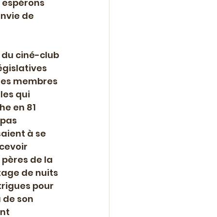
: espérons 
nvie de 
 du ciné-club 
égislatives 
, ses membres 
les qui 
he en 81 
 pas 
aient à se 
cevoir 
 pères de la 
tage de nuits 
trigues pour 
 de son 
nt 