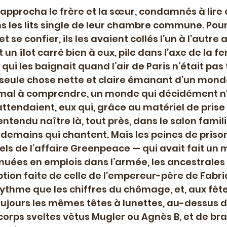
procha le frère et la sœur, condamnés à lire et
 les lits single de leur chambre commune. Pour
t se confier, ils les avaient collés l’un à l’autre 
 un îlot carré bien à eux, pile dans l’axe de la fen
 qui les baignait quand l’air de Paris n’était pas 
a seule chose nette et claire émanant d’un mond
u mal à comprendre, un monde qui décidément n’
’attendaient, eux qui, grâce au matériel de prise
ntendu naître là, tout près, dans le salon famili
emains qui chantent. Mais les peines de prison
ls de l’affaire Greenpeace — qui avait fait un 
uées en emplois dans l’armée, les ancestrales 
tion faite de celle de l’empereur-père de Fabri
thme que les chiffres du chômage, et, aux fêtes
oujours les mêmes têtes à lunettes, au-dessus d
orps sveltes vêtus Mugler ou Agnès B, et de bra