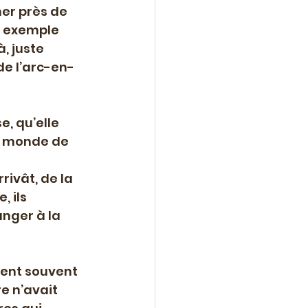
er près de 
ar exemple 
, juste 
de l’arc-en-
, qu’elle 
u monde de 
 
ivât, de la 
 ils 
nger à la 
rent souvent 
e n’avait 