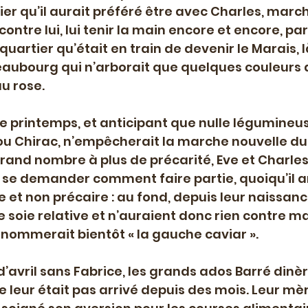
er qu’il aurait préféré être avec Charles, march
 contre lui, lui tenir la main encore et encore, p
quartier qu’était en train de devenir le Marais, là
Beaubourg qui n’arborait que quelques couleurs 
au rose.
le printemps, et anticipant que nulle légumineuse
 ou Chirac, n’empêcherait la marche nouvelle d
grand nombre à plus de précarité, Eve et Charles
e demander comment faire partie, quoiqu’il arr
et non précaire : au fond, depuis leur naissance,
 soie relative et n’auraient donc rien contre ma
 nommerait bientôt « la gauche caviar ».
d’avril sans Fabrice, les grands ados Barré dinè
e leur était pas arrivé depuis des mois. Leur mèr