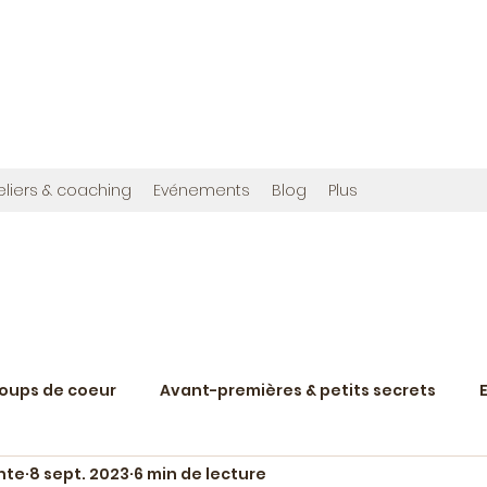
OMMES
en", et cette fois avec photos !
ribuée à créer,
www.bougainvilliereditions.com
eliers & coaching
Evénements
Blog
Plus
coups de coeur
Avant-premières & petits secrets
nte
8 sept. 2023
6 min de lecture
Nostalgie du rétroviseur
Humeurs
Scènes de v