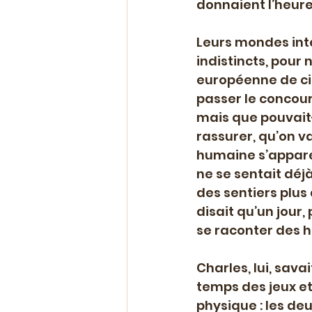
donnaient l’heure
Leurs mondes intér
indistincts, pour 
européenne de cin
passer le concours 
mais que pouvait-e
rassurer, qu’on va
humaine s’apparent
ne se sentait déjà
des sentiers plus 
disait qu’un jour, 
se raconter des hi
Charles, lui, sava
temps des jeux et 
physique : les de