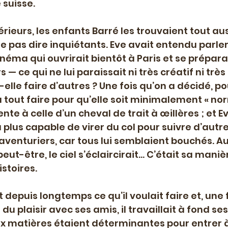
 suisse.
ieurs, les enfants Barré les trouvaient tout aus
ne pas dire inquiétants. Eve avait entendu parler
éma qui ouvrirait bientôt à Paris et se préparai
— ce qui ne lui paraissait ni très créatif ni très 
lle faire d’autres ? Une fois qu’on a décidé, po
 tout faire pour qu’elle soit minimalement « norm
e à celle d’un cheval de trait à œillères ; et Ev
 plus capable de virer du col pour suivre d’autr
aventuriers, car tous lui semblaient bouchés. Au p
peut-être, le ciel s’éclaircirait… C’était sa maniè
stoires.
it depuis longtemps ce qu’il voulait faire et, une 
du plaisir avec ses amis, il travaillait à fond se
ux matières étaient déterminantes pour entrer à 