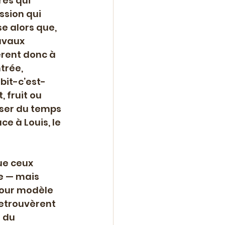
es qui 
sion qui 
e alors que, 
avaux 
èrent donc à 
trée, 
it-c’est-
 fruit ou 
sser du temps 
ce à Louis, le 
ue ceux 
e — mais 
pour modèle 
retrouvèrent 
 du 