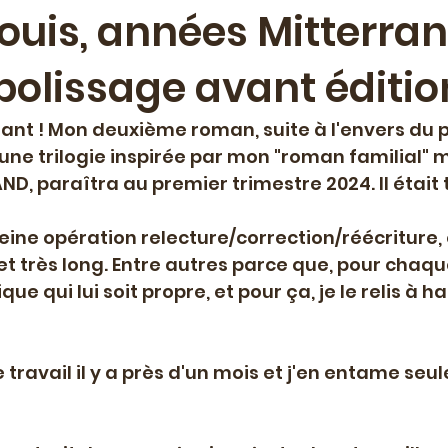
Louis, années Mitterran
polissage avant éditio
ment
Lecture musicale
Projet de maison d'éditio
ant ! Mon deuxième roman, suite à l'envers du p
e spéciale
Livre paru
Travail éditorial
Palesti
'une trilogie inspirée par mon "roman familial" m
D, paraîtra au premier trimestre 2024. Il était 
Résidence-mission
Education artistique et culture
eine opération relecture/correction/réécriture, e
t très long. Entre autres parce que, pour chaque 
 qui lui soit propre, et pour ça, je le relis à hau
travail il y a près d'un mois et j'en entame seul