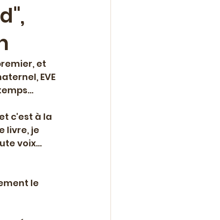
d",
n
n
remier, et 
ne
Roman
aternel, EVE 
temps...
lle
t c'est à la 
livre, je 
te voix... 
ement le 