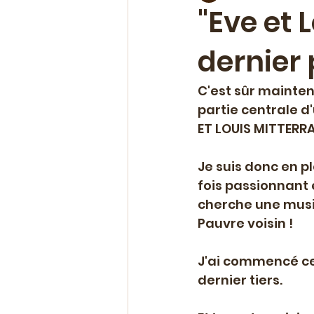
"Eve et 
dernier 
Chroniques & avis
Evéne
C'est sûr mainten
Ateliers & coaching
Offr
partie centrale d
ET LOUIS MITTERRAN
Polar
Nouvelle parution
Je suis donc en pl
fois passionnant e
cherche une musique
Pauvre voisin !
J'ai commencé ce 
dernier tiers. 