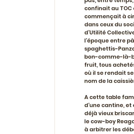
pas, entre temps,
confinait au TOC 
commençait à circ
dans ceux du soci
d’Utilité Collecti
l’époque entre pâ
spaghettis-Panza
bon-comme-là-bas-
fruit, tous achet
où il se rendait se
nom de la caissiè
A cette table fam
d’une cantine, et
déjà vieux brisca
le cow-boy Reagan
à arbitrer les dé