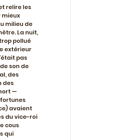
 relire les 
 mieux 
au milieu de 
être. La nuit, 
trop pollué 
e extérieur 
était pas 
 de son de 
al, des 
 des 
mort — 
fortunes 
ce) avaient 
 du vice-roi 
e cous 
s qui 