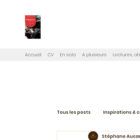
PALESTINE, A HAUTEUR D'H
Mon nouveau et cinquième "livre palestini
Édité par la maison d'édition que j'ai cont
Accueil
CV
En solo
A plusieurs
Lectures, at
Tous les posts
Inspirations & 
Stéphane Auca
Projets d'écriture en cours