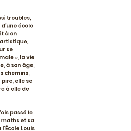
si troubles, 
 d’une école 
t à en 
artistique, 
ur se 
ale », la vie 
e, à son âge, 
es chemins, 
ire, elle se 
re à elle de 
fois passé le 
s maths et sa 
l’École Louis 