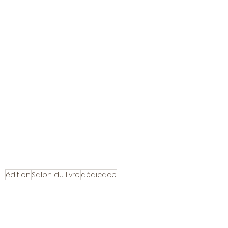
édition
Salon du livre
dédicace
Evénement