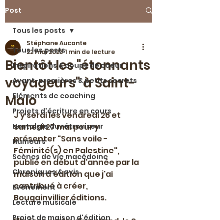
Post
Tous les posts
Stéphane Aucante
Tous les posts
22 mai 2023
1 min de lecture
Bientôt les "étonnants
Inspirations & coups de coeur
voyageurs" à Saint-
Avant-premières & petits secrets
Eléments de coaching
Malo
Projets d'écriture en cours
J'y serai les vendredi 26 et 
Nostalgie du rétroviseur
samedi 27 mai pour y 
présenter "Sans voile - 
Humeurs
Féminité(s) en Palestine", 
Scènes de vie macédoine
publié en début d'année par la 
Chroniques & avis
maison d'édition que j'ai 
contribué à créer, 
Evénement
Bougainvillier éditions.
Lecture musicale
Projet de maison d'édition