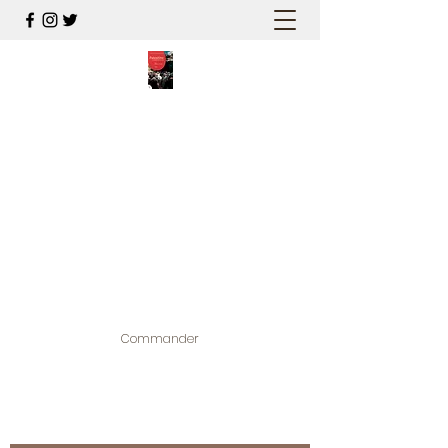
PALESTINE, A HAUTEUR
D'HOMMES
Mon nouveau et cinquième "livre
palestinien", et cette fois avec photos !
Édité par la maison d'édition que j'ai
contribuée à créer,
www.bougainvilliereditions.com
Commander