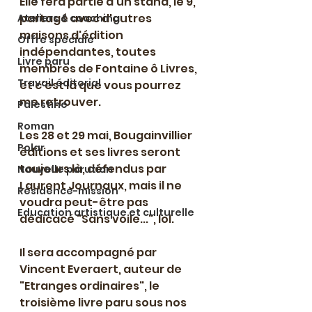
Elle fera partie d'un stand, le 9, 
partagé avec d'autres 
Ateliers & coaching
maisons d'édition 
Offre spéciale
indépendantes, toutes 
Livre paru
membres de Fontaine ô Livres, 
Travail éditorial
et c'est là que vous pourrez 
me retrouver.
Palestine
Roman
Les 28 et 29 mai, Bougainvillier 
Polar
éditions et ses livres seront 
toujours là, défendus par 
Nouvelle parution
Laurent Journaux, mais il ne 
Résidence-mission
voudra peut-être pas 
Education artistique et culturelle
dédicacé "Sans voile...", lol. 
Il sera accompagné par 
Vincent Everaert, auteur de 
"Etranges ordinaires", le 
troisième livre paru sous nos 