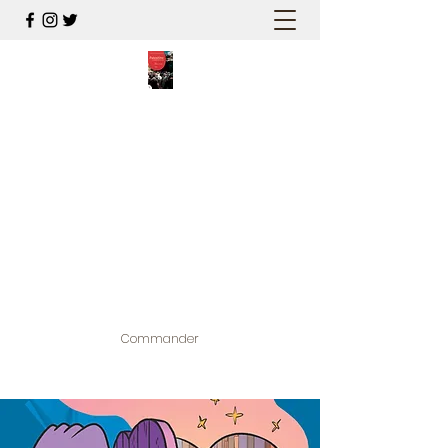
PALESTINE, A HAUTEUR
D'HOMMES
Mon nouveau et cinquième "livre
palestinien", et cette fois avec photos !
Édité par la maison d'édition que j'ai
contribuée à créer,
www.bougainvilliereditions.com
Commander