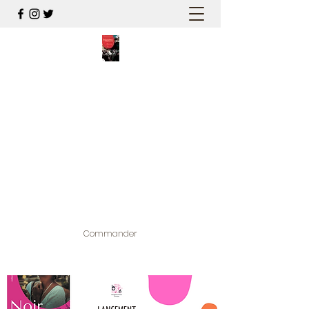
PALESTINE, A HAUTEUR
D'HOMMES
Mon nouveau et cinquième "livre
palestinien", et cette fois avec photos !
Édité par la maison d'édition que j'ai
contribuée à créer,
www.bougainvilliereditions.com
Commander