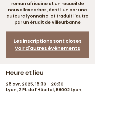
roman africaine et un recueil de
nouvelles serbes, écrit l'un par une
auteure lyonnaise, et traduit l'autre
par un érudit de Villeurbanne
Les inscriptions sont closes
Voir d'autres événements
Heure et lieu
28 avr. 2025, 18:30 – 20:30
Lyon, 2 Pl. de l'Hôpital, 69002 Lyon,
France
À propos de l'événement
Réservation vivement souhaitée via 
contact@bougainvilliereditions.co