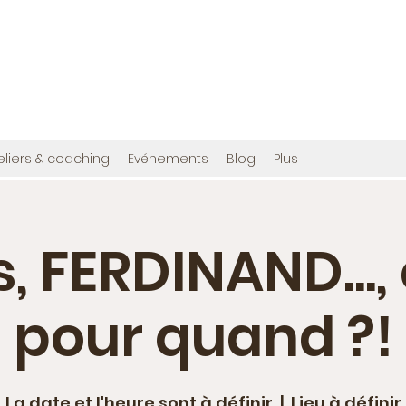
OMMES
en", et cette fois avec photos !
ribuée à créer,
www.bougainvilliereditions.com
eliers & coaching
Evénements
Blog
Plus
s, FERDINAND..., 
pour quand ?!
La date et l'heure sont à définir
  |  
Lieu à définir