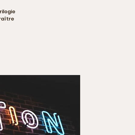
rilogie
raître