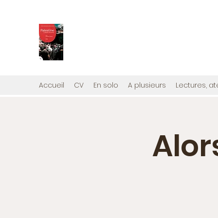
PALESTINE, A HAUTEUR D'H
Mon nouveau et cinquième "livre palestini
Édité par la maison d'édition que j'ai cont
Accueil
CV
En solo
A plusieurs
Lectures, at
Alor