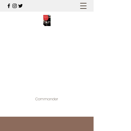
PALESTINE, A HAUTEUR
D'HOMMES
Mon nouveau et cinquième "livre
palestinien", et cette fois avec photos !
Édité par la maison d'édition que j'ai
contribuée à créer,
www.bougainvilliereditions.com
Commander