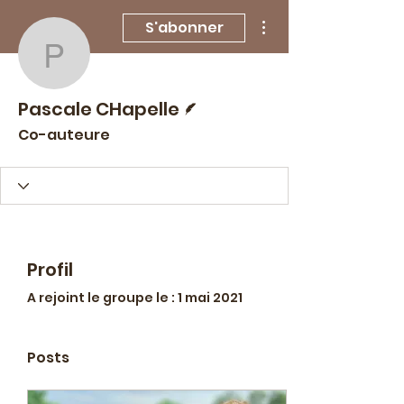
Plus d'actions
S'abonner
Pascale CHapelle
Écrivain
Pascale CHapelle
Co-auteure
Profil
A rejoint le groupe le : 1 mai 2021
Posts