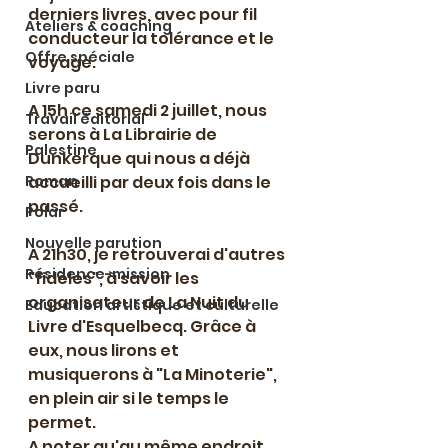
derniers livres, avec pour fil 
Ateliers & coaching
conducteur la tolérance et le 
Offre spéciale
voyage.
Livre paru
A 15h ce samedi 2 juillet, nous 
Travail éditorial
serons à La Librairie de 
Palestine
Dunkerque qui nous a déjà 
Roman
accueilli par deux fois dans le 
passé.
Polar
Nouvelle parution
A 21h30, je retrouverai d'autres 
Résidence-mission
"fidèles", à savoir les 
organisateur de La Nuit du 
Education artistique et culturelle
Livre d'Esquelbecq. Grâce à 
eux, nous lirons et 
musiquerons à "La Minoterie", 
en plein air si le temps le 
permet.
A noter qu'au même endroit, 