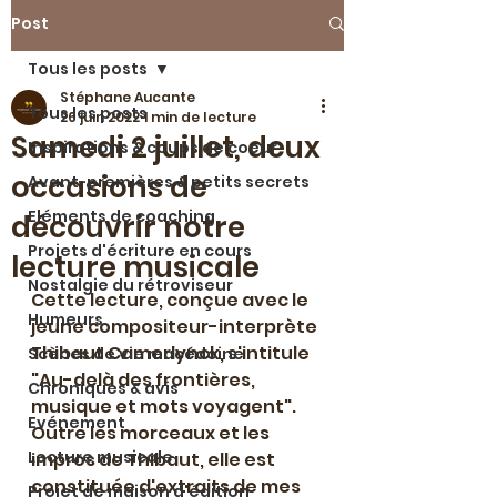
Post
Tous les posts
Stéphane Aucante
Tous les posts
26 juin 2022
1 min de lecture
Samedi 2 juillet, deux
Inspirations & coups de coeur
occasions de
Avant-premières & petits secrets
Eléments de coaching
découvrir notre
Projets d'écriture en cours
lecture musicale
Nostalgie du rétroviseur
Cette lecture, conçue avec le 
Humeurs
jeune compositeur-interprète 
Thibaut Camerlynck, s'intitule 
Scènes de vie macédoine
"Au-delà des frontières, 
Chroniques & avis
musique et mots voyagent". 
Evénement
Outre les morceaux et les 
Lecture musicale
impros de Thibaut, elle est 
constituée d'extraits de mes 
Projet de maison d'édition