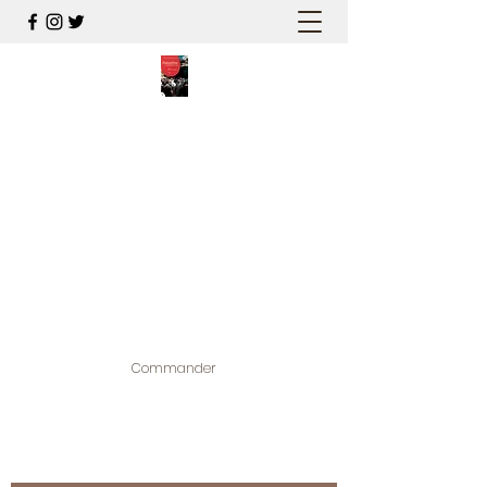
PALESTINE, A HAUTEUR
D'HOMMES
Mon nouveau et cinquième "livre
palestinien", et cette fois avec photos !
Édité par la maison d'édition que j'ai
contribuée à créer,
www.bougainvilliereditions.com
Commander