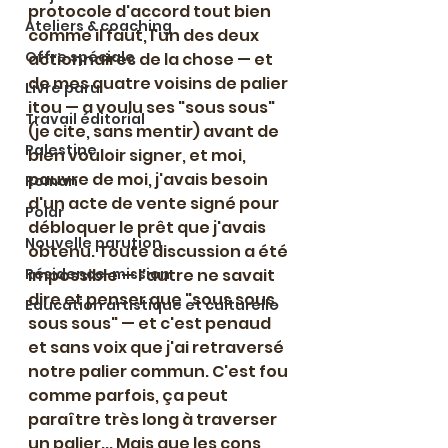
protocole d'accord tout bien 
Ateliers & coaching
comme il faut, l'un des deux 
Offre spéciale
actionnaires de la chose — et 
de mes quatre voisins de palier 
Livre paru
itou — a voulu ses "sous sous" 
Travail éditorial
(je cite, sans mentir) avant de 
Palestine
bien vouloir signer, et moi, 
pauvre de moi, j'avais besoin 
Roman
d'un acte de vente signé pour 
Polar
débloquer le prêt que j'avais 
Nouvelle parution
obtenu. Toute discussion a été 
Résidence-mission
impossible — l'autre ne savait 
dire et penser que "sous sous, 
Education artistique et culturelle
sous sous" — et c'est penaud 
et sans voix que j'ai retraversé 
notre palier commun. C'est fou 
comme parfois, ça peut 
paraître très long à traverser 
un palier... Mais que les cons, 