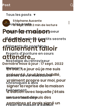
Post
Tous les posts
Stéphane Aucante
Tous les posts
16 sept. 2022
2 min de lecture
Pour la maison
Inspirations & coups de coeur
d'édition, il va
Avant-premières & petits secrets
Eléments de coaching
finalement falloir
Projets d'écriture en cours
attendre...
Nostalgie du rétroviseur
Dernière mise à jour :
17 sept. 2022
Humeurs
Eh oui... Le jour où je me suis 
présenté, tout bien habillé, 
Scènes de vie macédoine
vraiment propre sur moi, pour 
Chroniques & avis
signer la reprise de la maison 
Evénement
d'édition avec laquelle j'étais 
en contact depuis des 
Lecture musicale
semaines et avais signé un 
Projet de maison d'édition