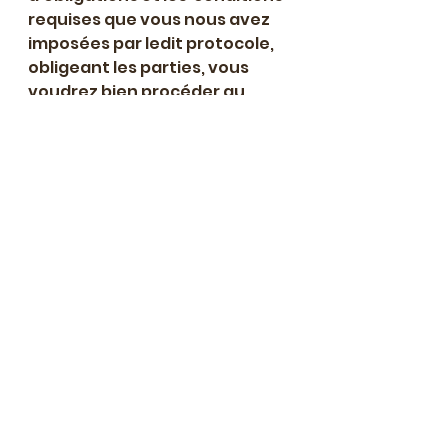
requises que vous nous avez 
imposées par ledit protocole,  
obligeant les parties, vous 
voudrez bien procéder au 
règlement des  pénalités dues.
Vous  prendrez en outre le 
soin,  je vous prie, de détruire 
tous les  documents afférents 
à cette négociation et devrez 
assurer la  confidentialité des 
informations qui vous ont été 
transmises."
édition
maison d'édition
Humeurs