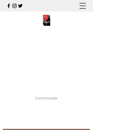
PALESTINE, A HAUTEUR
D'HOMMES
Mon nouveau et cinquième "livre
palestinien", et cette fois avec photos !
Édité par la maison d'édition que j'ai
contribuée à créer,
www.bougainvilliereditions.com
Commander