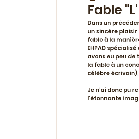
Fable "
Chroniques & avis
Evéne
Dans un précédent
un sincère plaisir
fable à la manièr
Ateliers & coaching
Offr
EHPAD spécialisé 
avons eu peu de t
la fable à un con
Polar
Nouvelle parution
célèbre écrivain),
Je n'ai donc pu re
l'étonnante imag