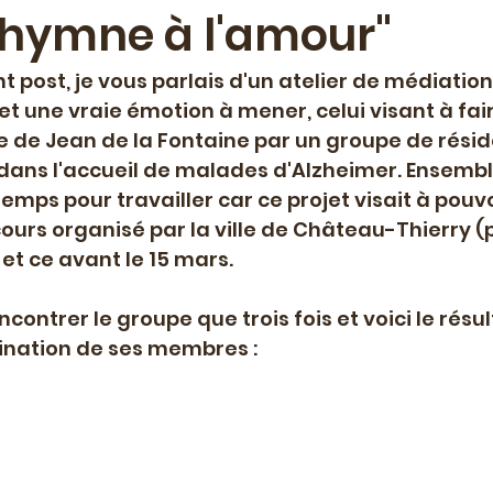
L'hymne à l'amour"
ment
Lecture musicale
Projet de maison d'éditio
 post, je vous parlais d'un atelier de médiation 
 et une vraie émotion à mener, celui visant à fai
e de Jean de la Fontaine par un groupe de résid
e spéciale
Livre paru
Travail éditorial
Palesti
dans l'accueil de malades d'Alzheimer. Ensembl
emps pour travailler car ce projet visait à pouv
cours organisé par la ville de Château-Thierry (p
Résidence-mission
Education artistique et culture
 et ce avant le 15 mars.
ncontrer le groupe que trois fois et voici le résul
ination de ses membres :