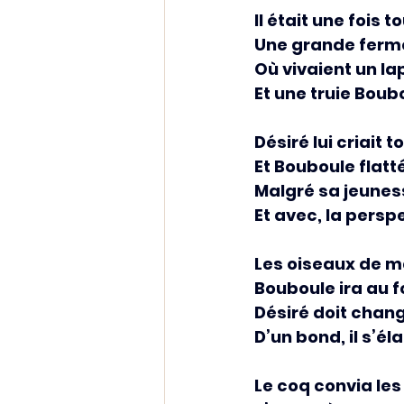
Il était une fois t
Une grande ferme 
Où vivaient un la
Et une truie Boub
Désiré lui criait 
Et Bouboule flatt
Malgré sa jeuness
Et avec, la persp
Les oiseaux de m
Bouboule ira au f
Désiré doit chan
D’un bond, il s’él
Le coq convia le