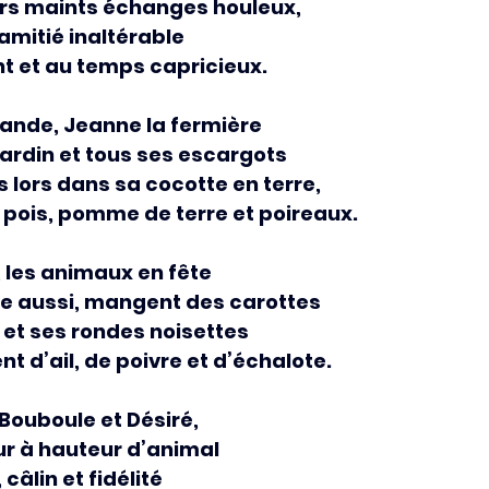
rs maints échanges houleux,
 amitié inaltérable
nt et au temps capricieux.
viande, Jeanne la fermière
jardin et tous ses escargots
s lors dans sa cocotte en terre,
 pois, pomme de terre et poireaux.
, les animaux en fête
le aussi, mangent des carottes
l et ses rondes noisettes
t d’ail, de poivre et d’échalote.
 Bouboule et Désiré,
ur à hauteur d’animal
 câlin et fidélité