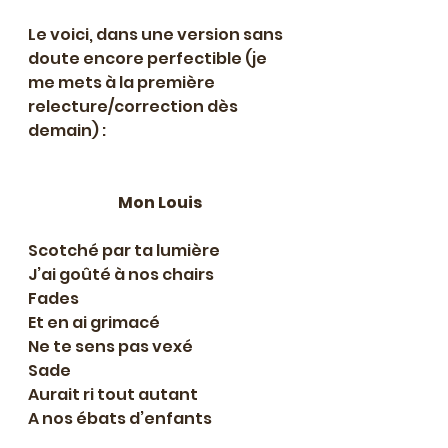
Le voici, dans une version sans 
doute encore perfectible (je 
me mets à la première 
relecture/correction dès 
demain) :
Mon Louis
Scotché par ta lumière
J’ai goûté à nos chairs
Fades
Et en ai grimacé
Ne te sens pas vexé
Sade
Aurait ri tout autant
A nos ébats d’enfants