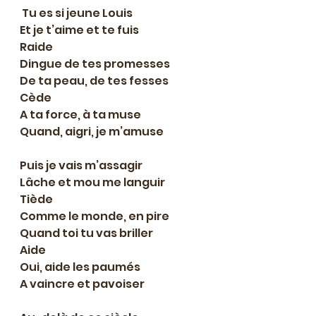
 Tu es si jeune Louis
Et je t’aime et te fuis
Raide
Dingue de tes promesses
De ta peau, de tes fesses
Cède
A ta force, à ta muse
Quand, aigri, je m’amuse
Puis je vais m’assagir
Lâche et mou me languir
Tiède
Comme le monde, en pire
Quand toi tu vas briller
Aide
Oui, aide les paumés
A vaincre et pavoiser