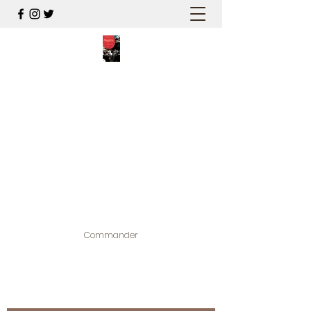
PALESTINE, A HAUTEUR
D'HOMMES
Mon nouveau et cinquième "livre
palestinien", et cette fois avec photos !
Édité par la maison d'édition que j'ai
contribuée à créer,
www.bougainvilliereditions.com
Commander