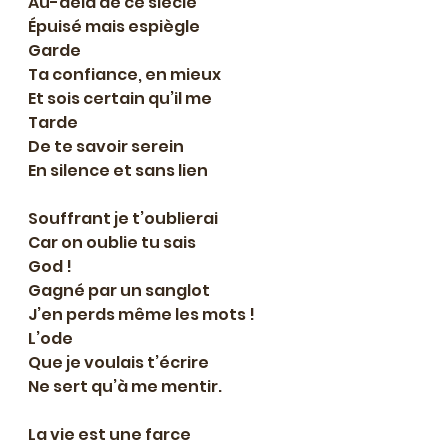
Au-delà de ce siècle
Épuisé mais espiègle
Garde
Ta confiance, en mieux
Et sois certain qu’il me
Tarde
De te savoir serein
En silence et sans lien
Souffrant je t’oublierai
Car on oublie tu sais
God !
Gagné par un sanglot
J’en perds même les mots !
L’ode
Que je voulais t’écrire
Ne sert qu’à me mentir.
La vie est une farce