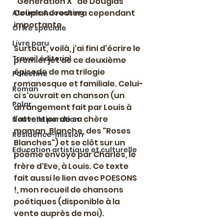
"Génération X" de Douglas 
Coupland restera cependant 
Ateliers & coaching
importante.
Offre spéciale
Livre paru
Surtout, voilà, j'ai fini d'écrire le 
Travail éditorial
premier jet de ce deuxième 
épisode de ma trilogie 
Palestine
romanesque et familiale. Celui-
Roman
ci s'ouvrait en chanson (un 
Polar
arrangement fait par Louis à 
l'attention de sa chère 
Nouvelle parution
maman, Blanche, des "Roses 
Résidence-mission
Blanches") et se clôt sur un 
Education artistique et culturelle
poème envoyé par Charles, le 
frère d'Eve, à Louis. Ce texte 
fait aussi le lien avec POESONS 
!, mon recueil de chansons 
poétiques (disponible à la 
vente auprès de moi).