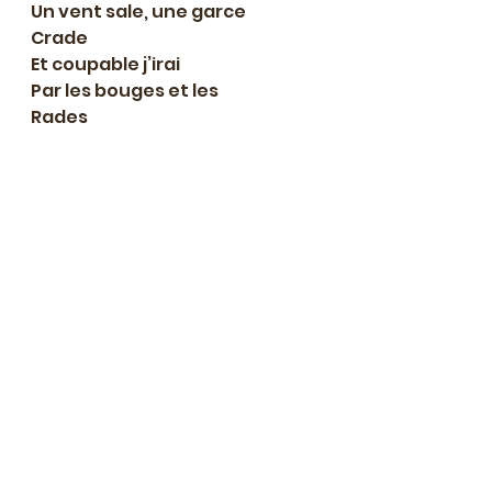
Un vent sale, une garce
Crade
Et coupable j’irai
Par les bouges et les
Rades
Me saouler dans des bras
Qui ne seront pas toi.
Pourquoi ?
(Ton Charles, qui n’est pas 
Racine et qui s’est fait aider 
par Eve.)
écriture
Roman
extrait littéraire
Blanche
Années Mitterrand
Projets d'écriture en cours
Avant-premières & petits secrets