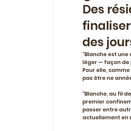
Des rési
finalise
Chroniques & avis
Evéne
des jour
Ateliers & coaching
Offr
"Blanche est une 
léger — façon de 
Polar
Nouvelle parution
Pour elle, comme 
pas être ne année
"Blanche, au fil d
premier confineme
passer entre autre
actuellement en r