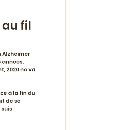
au fil
n
ne
Roman
n Alzheimer 
 années. 
lle
t, 2020 ne va 
e à la fin du 
t de se 
 suis 