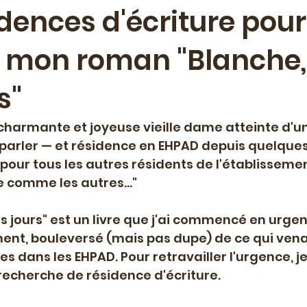
dences d'écriture pour
r mon roman "Blanche, 
ment
Lecture musicale
Projet de maison d'éditio
s"
e spéciale
Livre paru
Travail éditorial
Palesti
charmante et joyeuse vieille dame atteinte d'u
parler — et résidence en EHPAD depuis quelques
Résidence-mission
Education artistique et culture
pour tous les autres résidents de l'établissemen
 comme les autres..."
es jours" est un livre que j'ai commencé en urgenc
nt, bouleversé (mais pas dupe) de ce qui venai
s dans les EHPAD. Pour retravailler l'urgence, je
echerche de résidence d'écriture.