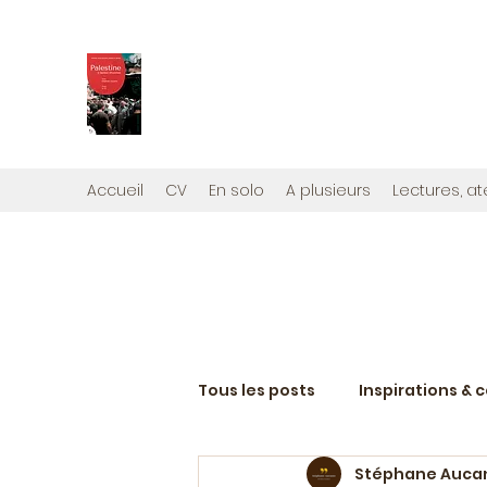
PALESTINE, A HAUTEUR D'H
Mon nouveau et cinquième "livre palestini
Édité par la maison d'édition que j'ai cont
Accueil
CV
En solo
A plusieurs
Lectures, at
Tous les posts
Inspirations & 
Stéphane Auca
Projets d'écriture en cours