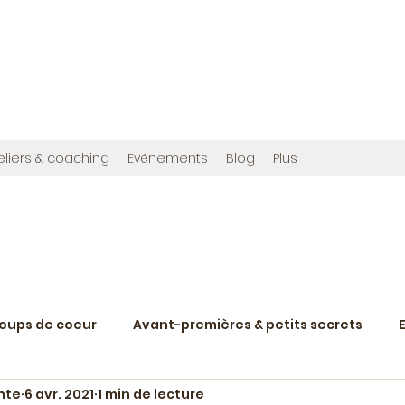
OMMES
en", et cette fois avec photos !
ribuée à créer,
www.bougainvilliereditions.com
eliers & coaching
Evénements
Blog
Plus
coups de coeur
Avant-premières & petits secrets
nte
6 avr. 2021
1 min de lecture
Nostalgie du rétroviseur
Humeurs
Scènes de v