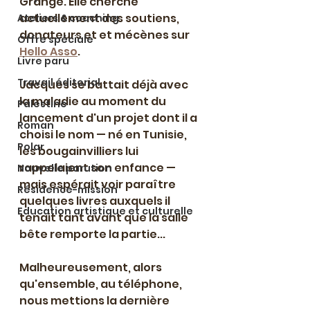
Grange. Elle cherche 
actuellement des soutiens, 
Ateliers & coaching
donateurs et et mécènes sur 
Offre spéciale
Hello Asso
.
Livre paru
Travail éditorial
Jacques se battait déjà avec 
la maladie au moment du 
Palestine
lancement d'un projet dont il a 
Roman
choisi le nom — né en Tunisie, 
Polar
les bougainvilliers lui 
rappelaient son enfance — 
Nouvelle parution
mais espérait voir paraître 
Résidence-mission
quelques livres auxquels il 
Education artistique et culturelle
tenait tant avant que la salle 
bête remporte la partie...
Malheureusement, alors 
qu'ensemble, au téléphone, 
nous mettions la dernière 