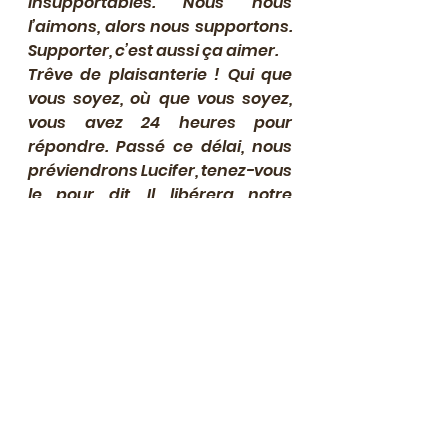
insupportables. Nous nous 
l’aimons, alors nous supportons. 
Supporter, c’est aussi ça aimer.
Trêve de plaisanterie ! Qui que 
vous soyez, où que vous soyez, 
vous avez 24 heures pour 
répondre. Passé ce délai, nous 
préviendrons Lucifer, tenez-vous 
le pour dit. Il libérera notre 
Jacques par tous les moyens, et 
vous en enverra en enfer, ah 
mais !
Signé : un ami qui ne vous veut 
pas tant de mal que ça.