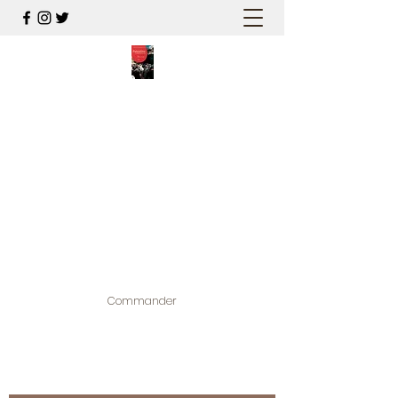
PALESTINE, A HAUTEUR
D'HOMMES
Mon nouveau et cinquième "livre
palestinien", et cette fois avec photos !
Édité par la maison d'édition que j'ai
contribuée à créer,
www.bougainvilliereditions.com
Commander