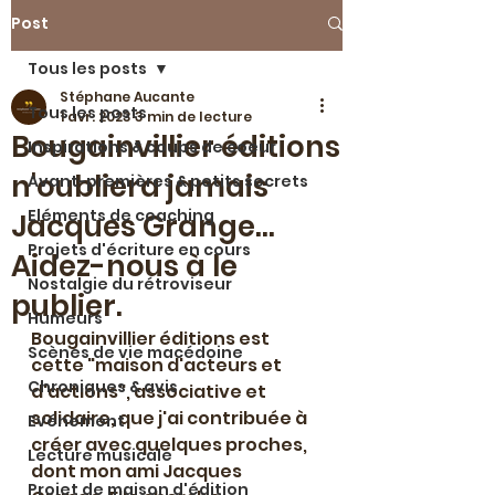
Post
Tous les posts
Stéphane Aucante
Tous les posts
1 avr. 2023
3 min de lecture
Bougainvillier éditions
Inspirations & coups de coeur
n'oubliera jamais
Avant-premières & petits secrets
Eléments de coaching
Jacques Grange...
Projets d'écriture en cours
Aidez-nous à le
Nostalgie du rétroviseur
publier.
Humeurs
Bougainvillier éditions est 
Scènes de vie macédoine
cette "maison d'acteurs et 
Chroniques & avis
d'actions", associative et 
solidaire, que j'ai contribuée à 
Evénement
créer avec quelques proches, 
Lecture musicale
dont mon ami Jacques 
Projet de maison d'édition