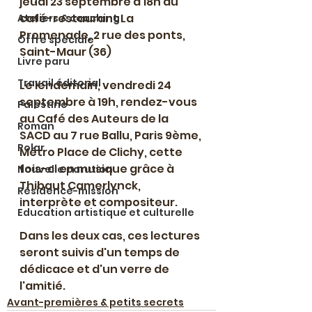
jeudi 23 septembre à 18h au 
café-restaurant La 
Ateliers & coaching
Promenade, 2 rue des ponts, 
Offre spéciale
Saint-Maur (36)
Livre paru
Travail éditorial
Le lendemain, vendredi 24 
septembre à 19h, rendez-vous 
Palestine
au Café des Auteurs de la 
Roman
SACD au 7 rue Ballu, Paris 9ème, 
Polar
Métro Place de Clichy, cette 
fois-ci en musique grâce à 
Nouvelle parution
Thibaut Camerlynck, 
Résidence-mission
interprète et compositeur.
Education artistique et culturelle
Dans les deux cas, ces lectures 
seront suivis d'un temps de 
dédicace et d'un verre de 
l'amitié.
Avant-premières & petits secrets