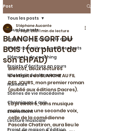
Post
Tous les posts
Stéphane Aucante
Tous les posts
10 sept. 2021
1 min de lecture
BLANCHE SORT DU
Inspirations & coups de coeur
BOIS ! (ou plutôt de
Avant-premières & petits secrets
Eléments de coaching
son EHPAD)
Projets d'écriture en cours
Bientôt, deux lectures 
Nostalgie du rétroviseur
d'extraits de BLANCHE AU FIL 
DES JOURS, mon premier roman 
Humeurs
(publié aux éditions Dacres).
Scènes de vie macédoine
Chroniques & avis
La première, sans musique 
mais avec une seconde voix, 
Evénement
celle de la comédienne 
Lecture musicale
Pascale Chatiron, aura lieu le 
Projet de maison d'édition