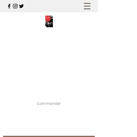
PALESTINE, A HAUTEUR
D'HOMMES
Mon nouveau et cinquième "livre
palestinien", et cette fois avec photos !
Édité par la maison d'édition que j'ai
contribuée à créer,
www.bougainvilliereditions.com
Commander