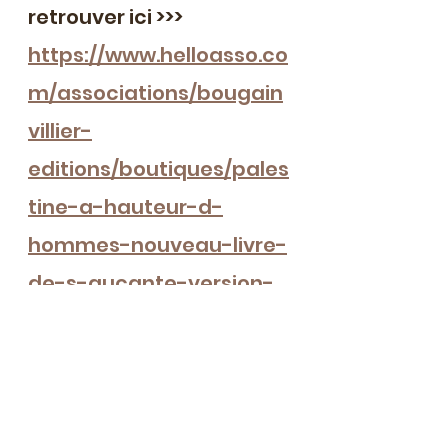
retrouver ici >>> 
https://www.helloasso.co
m/associations/bougain
villier-
editions/boutiques/pales
tine-a-hauteur-d-
hommes-nouveau-livre-
de-s-aucante-version-
dedicacee
Plus sagement, les 
livres 
Bougainvillier de la 