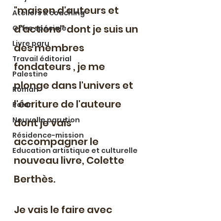
"maison d'auteurs et 
Ateliers & coaching
d'actions" dont je suis un 
Offre spéciale
Livre paru
des membres 
Travail éditorial
fondateurs , je me 
Palestine
plonge dans l'univers et 
Roman
l'écriture de l'auteure 
Polar
Nouvelle parution
dont je vais 
Résidence-mission
accompagner le 
Education artistique et culturelle
nouveau livre, Colette 
Berthès. 
Je vais le faire avec 