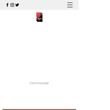
PALESTINE, A HAUTEUR
D'HOMMES
Mon nouveau et cinquième "livre
palestinien", et cette fois avec photos !
Édité par la maison d'édition que j'ai
contribuée à créer,
www.bougainvilliereditions.com
Commander