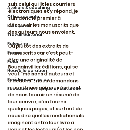
suis celui qui lit les courriers 
Ateliers & coaching
électroniques et y répond, je 
Offre spéciale
suis donc le premier à 
découvrir les manuscrits que 
Livre paru
des auteurs nous envoient.
Travail éditorial
Palestine
Ou plutôt des extraits de 
Roman
manuscrits car c'est peut-
être une originalité de 
Polar
Bougainvillier éditions, qui se 
Nouvelle parution
veut "maisons d'auteurs et 
Résidence-mission
d'actions" : nous demandons 
aux auteurs qui nous écrivent 
Education artistique et culturelle
de nous fournir un résumé de 
leur oeuvre, d'en fournir 
quelques pages, et surtout de 
nous dire quelles médiations ils 
imaginent entre leur livre à 
venir et les lecteurs (et les non 