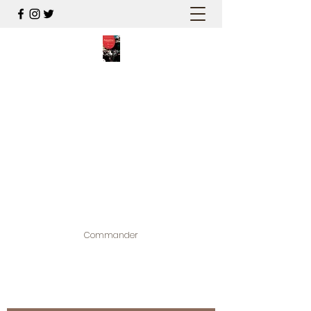
PALESTINE, A HAUTEUR
D'HOMMES
Mon nouveau et cinquième "livre
palestinien", et cette fois avec photos !
Édité par la maison d'édition que j'ai
contribuée à créer,
www.bougainvilliereditions.com
Commander