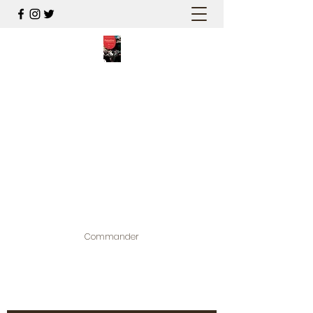
PALESTINE, A HAUTEUR
D'HOMMES
Mon nouveau et cinquième "livre
palestinien", et cette fois avec photos !
Édité par la maison d'édition que j'ai
contribuée à créer,
www.bougainvilliereditions.com
Commander