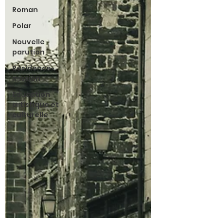
Roman
Polar
Nouvelle
parution
Résidence-
mission
Education
artistique et
culturelle