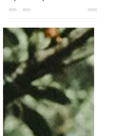
Stéphane Aucante
9 juin 2025
8 min de lecture
Pour clore ma trilogie de
"romans familiaux"
C'est juste le début... Parution
espérée en septembre 2026