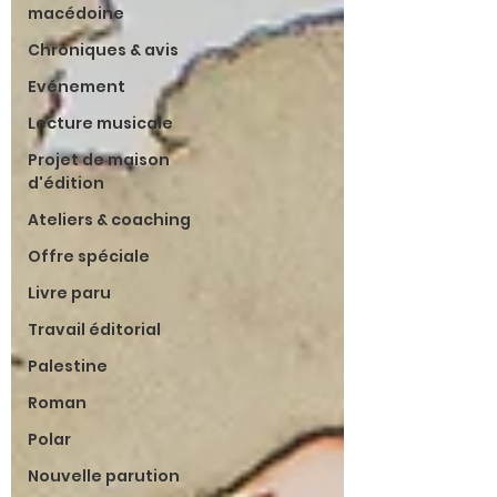
macédoine
Chroniques & avis
Evénement
Lecture musicale
Projet de maison
d'édition
Ateliers & coaching
Offre spéciale
Livre paru
Travail éditorial
Palestine
Roman
Polar
Nouvelle parution