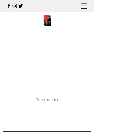
PALESTINE, A HAUTEUR
D'HOMMES
Mon nouveau et cinquième "livre
palestinien", et cette fois avec photos !
Édité par la maison d'édition que j'ai
contribuée à créer,
www.bougainvilliereditions.com
Commander