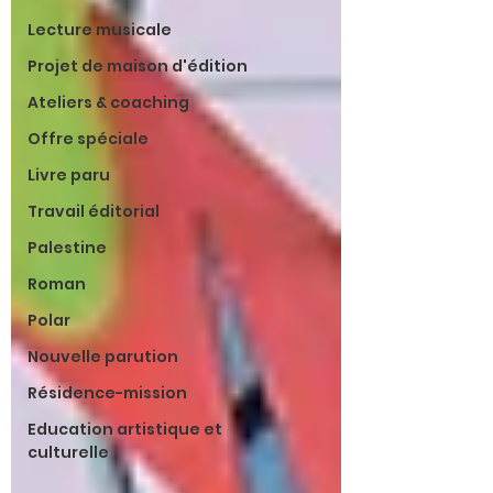
Lecture musicale
Projet de maison d'édition
Ateliers & coaching
Offre spéciale
Livre paru
Travail éditorial
Palestine
Roman
Polar
Nouvelle parution
Résidence-mission
Education artistique et
culturelle