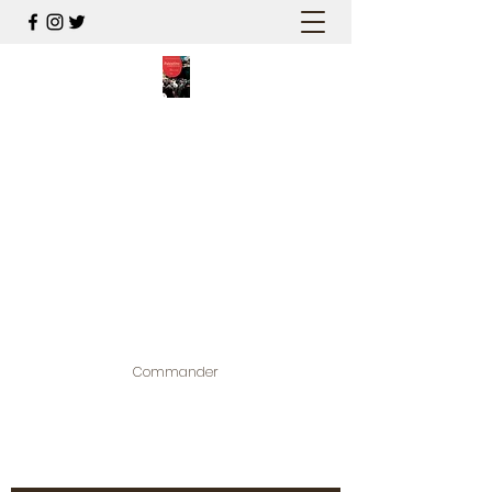
PALESTINE, A HAUTEUR
D'HOMMES
Mon nouveau et cinquième "livre
palestinien", et cette fois avec photos !
Édité par la maison d'édition que j'ai
contribuée à créer,
www.bougainvilliereditions.com
Commander