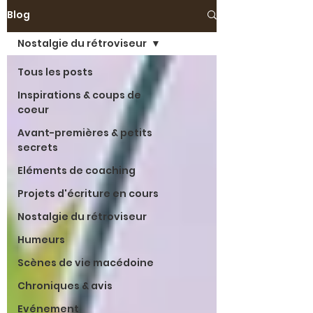
Blog
Nostalgie du rétroviseur
Tous les posts
Inspirations & coups de
coeur
Avant-premières & petits
secrets
Eléments de coaching
Projets d'écriture en cours
Nostalgie du rétroviseur
Humeurs
Scènes de vie macédoine
Chroniques & avis
Evénement